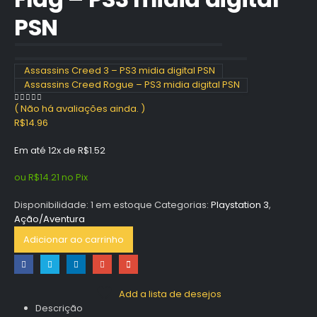
PSN
Assassins Creed 3 – PS3 midia digital PSN
Assassins Creed Rogue – PS3 midia digital PSN
( Não há avaliações ainda. )
0
out of 5
R$
14.96
Em até 12x de
R$
1.52
ou
R$
14.21
no Pix
Disponibilidade:
1 em estoque
Categorias:
Playstation 3
,
Ação/Aventura
Adicionar ao carrinho
Add a lista de desejos
Descrição