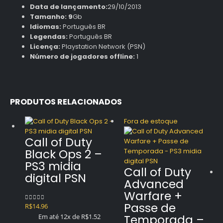
Data de lançamento:
29/10/2013
Tamanho: 9
Gb
Idiomas:
Português BR
Legendas:
Português BR
Licença:
Playstation Network (PSN)
Número de jogadores offline:
1
PRODUTOS RELACIONADOS
Fora de estoque
Call of Duty
Black Ops 2 –
PS3 midia
Call of Duty
digital PSN
Advanced
Warfare +
Passe de
R$
14.96
0
out of 5
Em até 12x de
R$
1.52
Temporada –