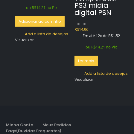
PS3 midia
ou
R$
14.21
no Pix
digital PSN
Adicionar ao carrinho
R$
14.96
0
out of 5
Add a lista de desejos
Em até 12x de
R$
1.52
Visualizar
ou
R$
14.21
no Pix
Ler mais
Add a lista de desejos
Visualizar
Minha Conta
Meus Pedidos
Faqs(Duvidas Frequentes)