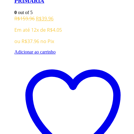
PRIMARIA
0
out of 5
O
O
R$
159.96
R$
39.96
preço
preço
Em até 12x de
R$
4.05
original
atual
era:
é:
ou
R$
37.96
no Pix
R$159.96.
R$39.96.
Adicionar ao carrinho