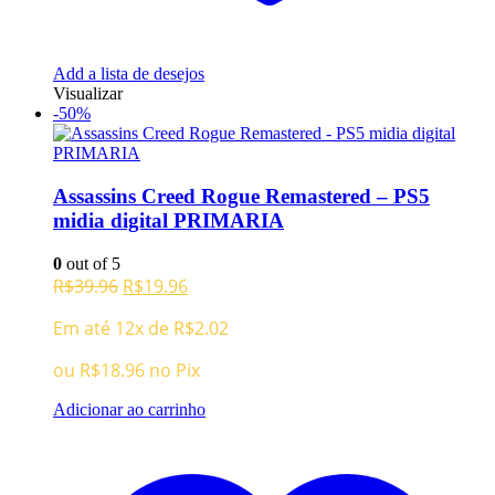
Add a lista de desejos
Visualizar
-50%
Assassins Creed Rogue Remastered – PS5
midia digital PRIMARIA
0
out of 5
O
O
R$
39.96
R$
19.96
preço
preço
Em até 12x de
R$
2.02
original
atual
era:
é:
ou
R$
18.96
no Pix
R$39.96.
R$19.96.
Adicionar ao carrinho