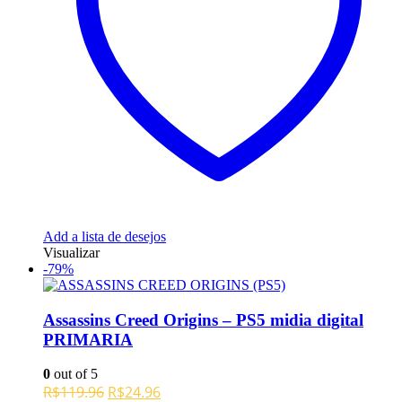
Add a lista de desejos
Visualizar
-79%
Assassins Creed Origins – PS5 midia digital
PRIMARIA
0
out of 5
O
O
R$
119.96
R$
24.96