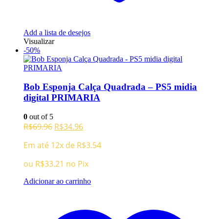
Add a lista de desejos
Visualizar
-50%
Bob Esponja Calça Quadrada – PS5 midia
digital PRIMARIA
0
out of 5
O
O
R$
69.96
R$
34.96
preço
preço
Em até 12x de
R$
3.54
original
atual
era:
é:
ou
R$
33.21
no Pix
R$69.96.
R$34.96.
Adicionar ao carrinho