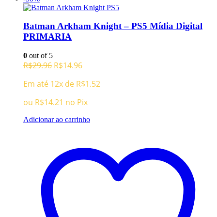
Batman Arkham Knight – PS5 Mídia Digital
PRIMARIA
0
out of 5
O
O
R$
29.96
R$
14.96
preço
preço
Em até 12x de
R$
1.52
original
atual
era:
é:
ou
R$
14.21
no Pix
R$29.96.
R$14.96.
Adicionar ao carrinho