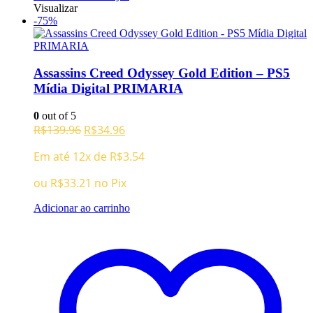
Visualizar
-75%
Assassins Creed Odyssey Gold Edition – PS5
Mídia Digital PRIMARIA
0
out of 5
O
O
R$
139.96
R$
34.96
preço
preço
Em até 12x de
R$
3.54
original
atual
era:
é:
ou
R$
33.21
no Pix
R$139.96.
R$34.96.
Adicionar ao carrinho