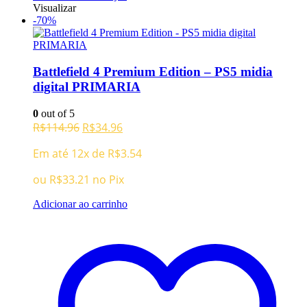
Visualizar
-70%
Battlefield 4 Premium Edition – PS5 midia
digital PRIMARIA
0
out of 5
O
O
R$
114.96
R$
34.96
preço
preço
Em até 12x de
R$
3.54
original
atual
era:
é:
ou
R$
33.21
no Pix
R$114.96.
R$34.96.
Adicionar ao carrinho