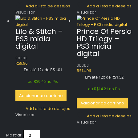
Add a lista de desejos
Add a lista de desejos
Visualizar
Visualizar
Lilo & Stitch –
Prince Of Persia
PS3 midia
HD Trilogy –
digital
PS3 midia
digital
R$
9.96
0
out of 5
Em até 12x de
R$
1.01
R$
14.96
0
out of 5
Em até 12x de
R$
1.52
ou
R$
9.46
no Pix
ou
R$
14.21
no Pix
Adicionar ao carrinho
Adicionar ao carrinho
Add a lista de desejos
Visualizar
Add a lista de desejos
Visualizar
Mostrar: