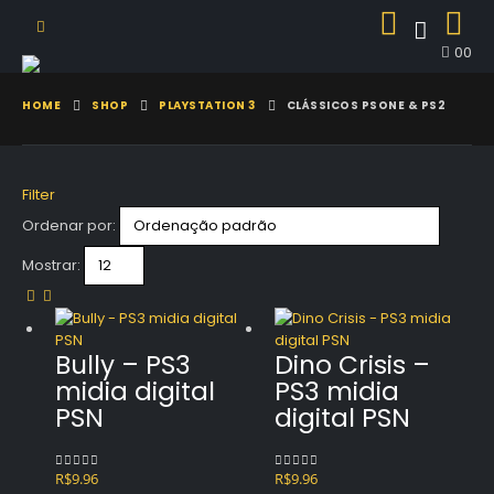
0
0
HOME
SHOP
PLAYSTATION 3
CLÁSSICOS PSONE & PS2
Filter
Ordenar por:
Mostrar:
Bully – PS3
Dino Crisis –
midia digital
PS3 midia
PSN
digital PSN
R$
9.96
R$
9.96
0
out of 5
0
out of 5