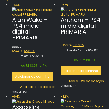
-56%
-67%
Alan Wake –
Anthem – PS4
PS4 midia
midia digital
digital
PRIMARIA
PRIMARIA
O
O
R$
59.96
R$
19.96
0
out of 5
preço
preço
Em até 12x de
R$
2.02
O
O
R$
44.96
R$
19.96
0
out of 5
original
atual
preço
preço
Em até 12x de
R$
2.02
era:
é:
ou
R$
18.96
no Pix
original
atual
R$59.96.
R$19.96.
era:
é:
ou
R$
18.96
no Pix
R$44.96.
R$19.96.
Adicionar ao carrinho
Adicionar ao carrinho
Add a lista de desejos
Visualizar
Add a lista de desejos
Visualizar
-64%
-82%
Assassins