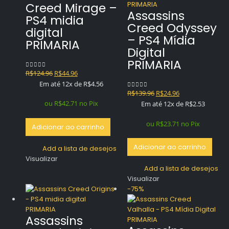
Creed Mirage –
Assassins
PS4 midia
Creed Odyssey
digital
– PS4 Mídia
PRIMARIA
Digital
PRIMARIA
O
O
R$
124.96
R$
44.96
0
out of 5
preço
preço
Em até 12x de
R$
4.56
O
O
original
atual
R$
139.96
R$
24.96
0
out of 5
preço
preço
era:
é:
ou
R$
42.71
no Pix
Em até 12x de
R$
2.53
original
atual
R$124.96.
R$44.96.
era:
é:
ou
R$
23.71
no Pix
Adicionar ao carrinho
R$139.96.
R$24.96.
Adicionar ao carrinho
Add a lista de desejos
Visualizar
Add a lista de desejos
Visualizar
-75%
Assassins