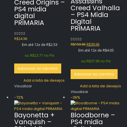
Assassins
Creed Origins –
Creed Valhalla
PS4 midia
– PS4 Mídia
digital
Digital
PRIMARIA
PRIMARIA
R$
24.96
0
out of 5
O
O
R$
159.96
R$
39.96
Em até 12x de
R$
2.53
0
out of 5
preço
preço
Em até 12x de
R$
4.05
original
atual
ou
R$
23.71
no Pix
era:
é:
ou
R$
37.96
no Pix
R$159.96.
R$39.96.
Adicionar ao carrinho
Adicionar ao carrinho
Add a lista de desejos
Visualizar
Add a lista de desejos
Visualizar
-72%
-36%
Bayonetta +
Bloodborne –
Vanquish –
PS4 midia