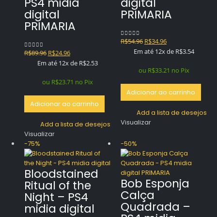
PS4 midia
digital
digital
PRIMARIA
PRIMARIA
O
O
R$
54.96
R$
34.96
0
out of 5
preço
preço
Em até 12x de
R$
3.54
O
O
R$
89.96
R$
24.96
0
out of 5
original
atual
preço
preço
Em até 12x de
R$
2.53
era:
é:
ou
R$
33.21
no Pix
original
atual
R$54.96.
R$34.96.
era:
é:
ou
R$
23.71
no Pix
R$89.96.
R$24.96.
Adicionar ao carrinho
Adicionar ao carrinho
Add a lista de desejos
Visualizar
Add a lista de desejos
Visualizar
-75%
-50%
Bloodstained
Bob Esponja
Ritual of the
Calça
Night – PS4
Quadrada –
midia digital