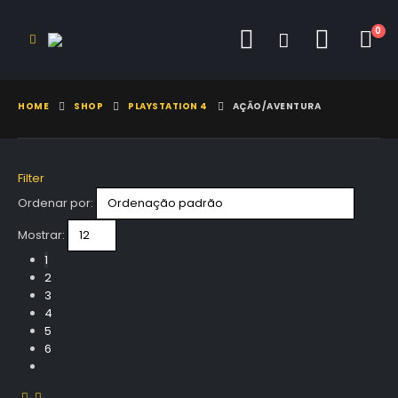
0
HOME
SHOP
PLAYSTATION 4
AÇÃO/AVENTURA
Filter
Ordenar por:
Mostrar:
1
2
3
4
5
6