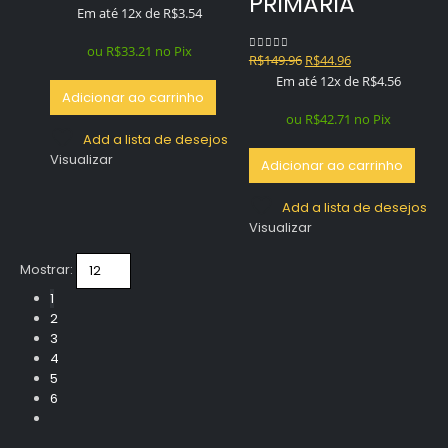
PRIMARIA
Em até 12x de
R$
3.54
ou
R$
33.21
no Pix
O
O
R$
149.96
R$
44.96
0
out of 5
preço
preço
Em até 12x de
R$
4.56
Adicionar ao carrinho
original
atual
era:
é:
ou
R$
42.71
no Pix
R$149.96.
R$44.96.
Add a lista de desejos
Visualizar
Adicionar ao carrinho
Add a lista de desejos
Visualizar
Mostrar:
1
2
3
4
5
6