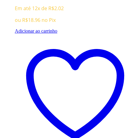
preço
preço
Em até 12x de
R$
2.02
original
atual
era:
é:
ou
R$
18.96
no Pix
R$99.96.
R$19.96.
Adicionar ao carrinho