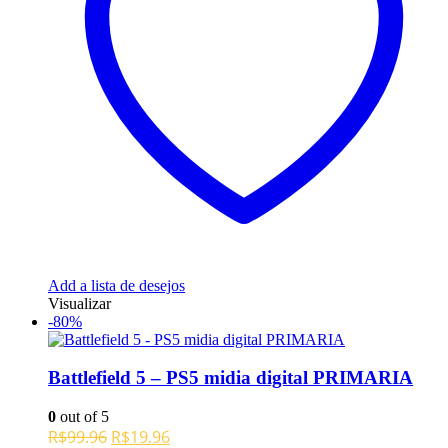
Add a lista de desejos
Visualizar
-80%
Battlefield 5 – PS5 midia digital PRIMARIA
0
out of 5
O
O
R$
99.96
R$
19.96