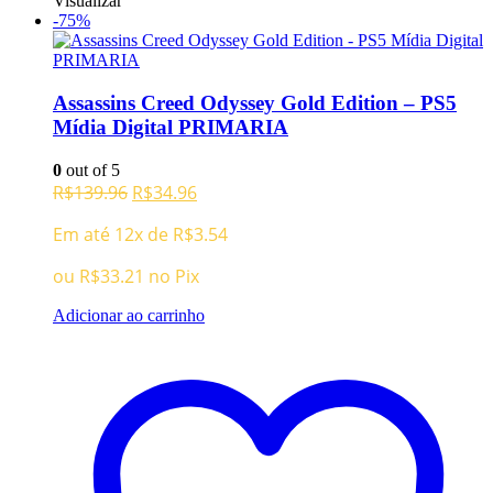
Visualizar
-75%
Assassins Creed Odyssey Gold Edition – PS5
Mídia Digital PRIMARIA
0
out of 5
O
O
R$
139.96
R$
34.96
preço
preço
Em até 12x de
R$
3.54
original
atual
era:
é:
ou
R$
33.21
no Pix
R$139.96.
R$34.96.
Adicionar ao carrinho