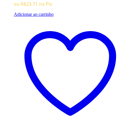
era:
é:
ou
R$
23.71
no Pix
R$49.96.
R$24.96.
Adicionar ao carrinho