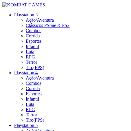
Playstation 3
Ação/Aventura
Clássicos PSone & PS2
Combos
Corrida
Esportes
Infantil
Luta
RPG
Terror
Tiro(FPS)
Playstation 4
Ação/Aventura
Combos
Corrida
Esportes
Infantil
Luta
RPG
Terror
Tiro(FPS)
Playstation 5
Ação/Aventura