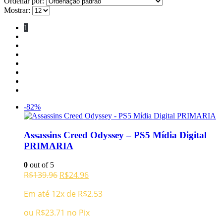
Ordenar por:
Mostrar:
1
2
3
…
8
9
10
-82%
Assassins Creed Odyssey – PS5 Mídia Digital
PRIMARIA
0
out of 5
O
O
R$
139.96
R$
24.96
preço
preço
Em até 12x de
R$
2.53
original
atual
era:
é:
ou
R$
23.71
no Pix
R$139.96.
R$24.96.