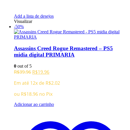
Add a lista de desejos
Visualizar
-50%
Assassins Creed Rogue Remastered – PS5
midia digital PRIMARIA
0
out of 5
O
O
R$
39.96
R$
19.96
preço
preço
Em até 12x de
R$
2.02
original
atual
era:
é:
ou
R$
18.96
no Pix
R$39.96.
R$19.96.
Adicionar ao carrinho