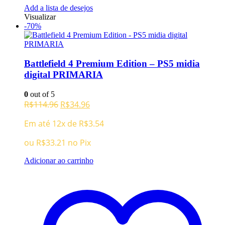
Add a lista de desejos
Visualizar
-70%
Battlefield 4 Premium Edition – PS5 midia
digital PRIMARIA
0
out of 5
O
O
R$
114.96
R$
34.96
preço
preço
Em até 12x de
R$
3.54
original
atual
era:
é:
ou
R$
33.21
no Pix
R$114.96.
R$34.96.
Adicionar ao carrinho