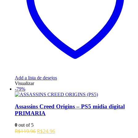
Add a lista de desejos
Visualizar
-79%
Assassins Creed Origins – PS5 midia digital
PRIMARIA
0
out of 5
O
O
R$
119.96
R$
24.96
preço
preço