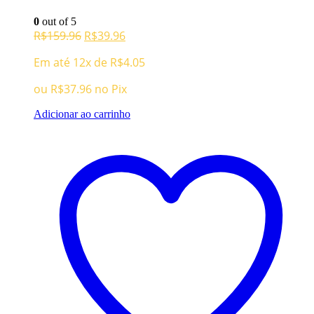
0
out of 5
O
O
R$
159.96
R$
39.96
preço
preço
Em até 12x de
R$
4.05
original
atual
era:
é:
ou
R$
37.96
no Pix
R$159.96.
R$39.96.
Adicionar ao carrinho