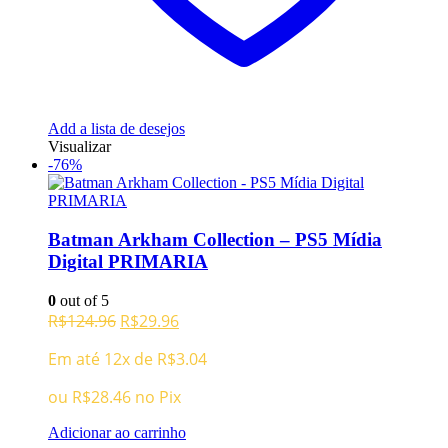
Add a lista de desejos
Visualizar
-76%
Batman Arkham Collection – PS5 Mídia
Digital PRIMARIA
0
out of 5
O
O
R$
124.96
R$
29.96
preço
preço
Em até 12x de
R$
3.04
original
atual
era:
é:
ou
R$
28.46
no Pix
R$124.96.
R$29.96.
Adicionar ao carrinho