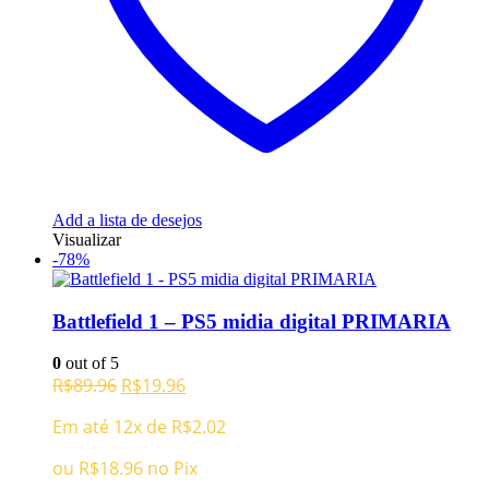
Add a lista de desejos
Visualizar
-78%
Battlefield 1 – PS5 midia digital PRIMARIA
0
out of 5
O
O
R$
89.96
R$
19.96
preço
preço
Em até 12x de
R$
2.02
original
atual
era:
é:
ou
R$
18.96
no Pix
R$89.96.
R$19.96.