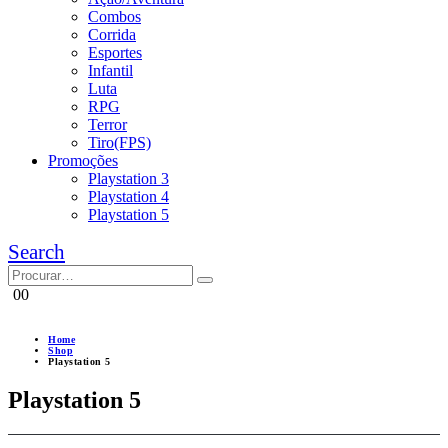
Combos
Corrida
Esportes
Infantil
Luta
RPG
Terror
Tiro(FPS)
Promoções
Playstation 3
Playstation 4
Playstation 5
Search
0
0
Home
Shop
Playstation 5
Playstation 5