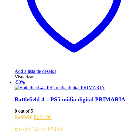
Add a lista de desejos
Visualizar
-50%
Battlefield 4 – PS5 midia digital PRIMARIA
0
out of 5
O
O
R$
49.96
R$
24.96
preço
preço
Em até 12x de
R$
2.53
original
atual