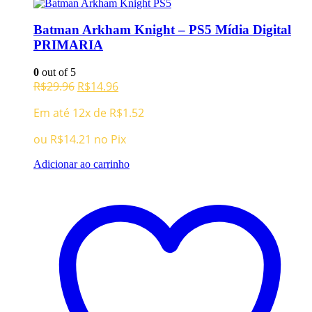
Batman Arkham Knight – PS5 Mídia Digital
PRIMARIA
0
out of 5
O
O
R$
29.96
R$
14.96
preço
preço
Em até 12x de
R$
1.52
original
atual
era:
é:
ou
R$
14.21
no Pix
R$29.96.
R$14.96.
Adicionar ao carrinho