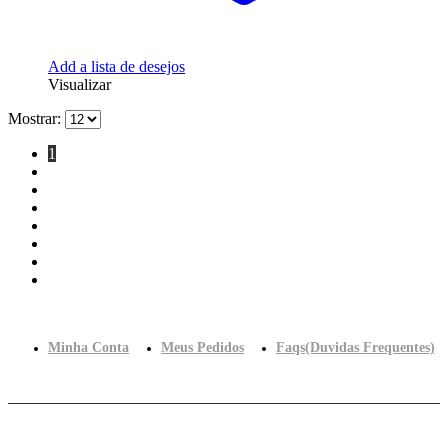
Add a lista de desejos
Visualizar
Mostrar:
1
2
3
…
8
9
10
Minha Conta
Meus Pedidos
Faqs(Duvidas Frequentes)