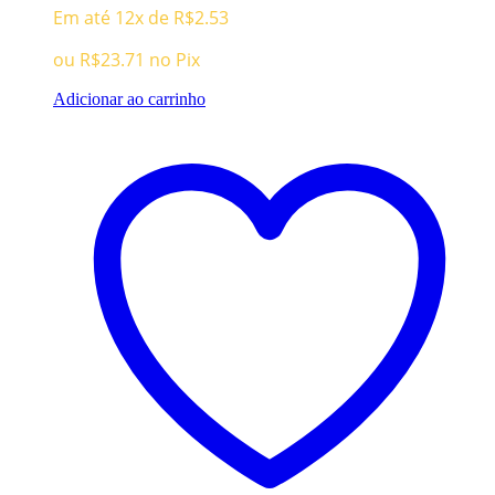
Em até 12x de
R$
2.53
original
atual
era:
é:
ou
R$
23.71
no Pix
R$119.96.
R$24.96.
Adicionar ao carrinho