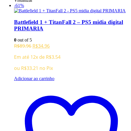
Visualizar
-61%
Battlefield 1 + TitanFall 2 – PS5 midia digital
PRIMARIA
0
out of 5
O
O
R$
89.96
R$
34.96
preço
preço
Em até 12x de
R$
3.54
original
atual
era:
é:
ou
R$
33.21
no Pix
R$89.96.
R$34.96.
Adicionar ao carrinho