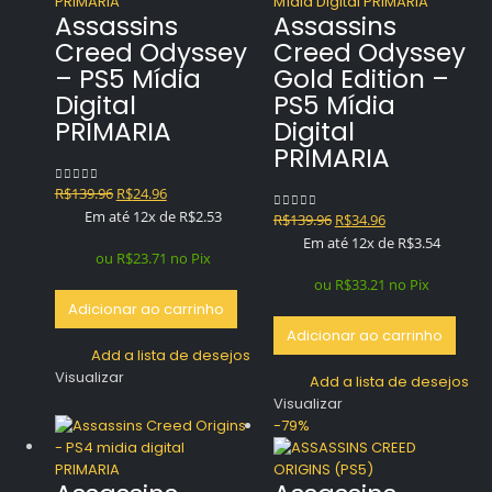
Assassins
Assassins
Creed Odyssey
Creed Odyssey
– PS5 Mídia
Gold Edition –
Digital
PS5 Mídia
PRIMARIA
Digital
PRIMARIA
O
O
R$
139.96
R$
24.96
0
out of 5
preço
preço
Em até 12x de
R$
2.53
O
O
R$
139.96
R$
34.96
0
out of 5
original
atual
preço
preço
Em até 12x de
R$
3.54
era:
é:
ou
R$
23.71
no Pix
original
atual
R$139.96.
R$24.96.
era:
é:
ou
R$
33.21
no Pix
R$139.96.
R$34.96.
Adicionar ao carrinho
Adicionar ao carrinho
Add a lista de desejos
Visualizar
Add a lista de desejos
Visualizar
-79%