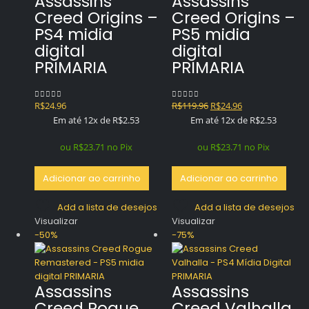
Assassins
Assassins
Creed Origins –
Creed Origins –
PS4 midia
PS5 midia
digital
digital
PRIMARIA
PRIMARIA
O
O
R$
24.96
R$
119.96
R$
24.96
0
out of 5
0
out of 5
preço
preço
Em até 12x de
R$
2.53
Em até 12x de
R$
2.53
original
atual
era:
é:
ou
R$
23.71
no Pix
ou
R$
23.71
no Pix
R$119.96.
R$24.96.
Adicionar ao carrinho
Adicionar ao carrinho
Add a lista de desejos
Add a lista de desejos
Visualizar
Visualizar
-50%
-75%
Assassins
Assassins
Creed Rogue
Creed Valhalla