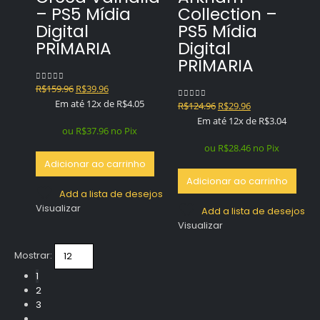
– PS5 Mídia
Collection –
Digital
PS5 Mídia
PRIMARIA
Digital
PRIMARIA
O
O
R$
159.96
R$
39.96
0
out of 5
preço
preço
Em até 12x de
R$
4.05
O
O
R$
124.96
R$
29.96
0
out of 5
original
atual
preço
preço
Em até 12x de
R$
3.04
era:
é:
ou
R$
37.96
no Pix
original
atual
R$159.96.
R$39.96.
era:
é:
ou
R$
28.46
no Pix
R$124.96.
R$29.96.
Adicionar ao carrinho
Adicionar ao carrinho
Add a lista de desejos
Visualizar
Add a lista de desejos
Visualizar
Mostrar:
1
2
3
…