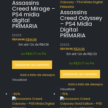
Assassins
Creed Mirage –
Assassins
PS4 midia
Creed Odyssey
digital
– PS4 Mídia
PRIMARIA
Digital
PRIMARIA
O
O
R$
124.96
R$
44.96
0
out of 5
preço
preço
Em até 12x de
R$
4.56
O
O
original
atual
R$
139.96
R$
24.96
0
out of 5
preço
preço
era:
é:
ou
R$
42.71
no Pix
Em até 12x de
R$
2.53
original
atual
R$124.96.
R$44.96.
era:
é:
ou
R$
23.71
no Pix
Adicionar ao carrinho
R$139.96.
R$24.96.
Adicionar ao carrinho
Add a lista de desejos
Visualizar
Add a lista de desejos
Visualizar
-82%
-75%