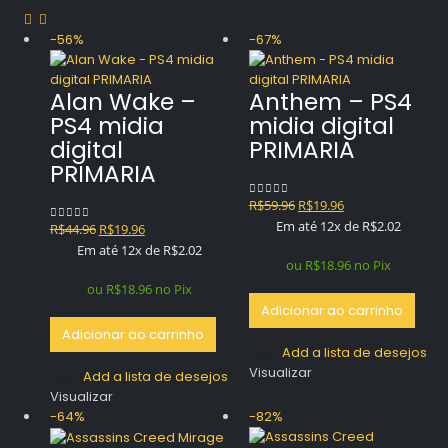
-56%
-67%
Alan Wake –
Anthem – PS4
PS4 midia
midia digital
digital
PRIMARIA
PRIMARIA
O
O
R$
59.96
R$
19.96
0
out of 5
preço
preço
Em até 12x de
R$
2.02
O
O
R$
44.96
R$
19.96
0
out of 5
original
atual
preço
preço
Em até 12x de
R$
2.02
era:
é:
ou
R$
18.96
no Pix
original
atual
R$59.96.
R$19.96.
era:
é:
ou
R$
18.96
no Pix
R$44.96.
R$19.96.
Adicionar ao carrinho
Adicionar ao carrinho
Add a lista de desejos
Visualizar
Add a lista de desejos
Visualizar
-64%
-82%