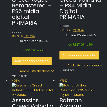
Remastered –
– PS4 Mídia
PS5 midia
Digital
digital
PRIMARIA
PRIMARIA
O
O
R$
159.96
R$
39.96
0
out of 5
preço
preço
Em até 12x de
R$
4.05
O
O
R$
39.96
R$
19.96
0
out of 5
original
atual
preço
preço
Em até 12x de
R$
2.02
era:
é:
ou
R$
37.96
no Pix
original
atual
R$159.96.
R$39.96.
era:
é:
ou
R$
18.96
no Pix
R$39.96.
R$19.96.
Adicionar ao carrinho
Adicionar ao carrinho
Add a lista de desejos
Visualizar
Add a lista de desejos
Visualizar
-75%
-76%
Assassins
Batman
Creed Valhalla
Arkham