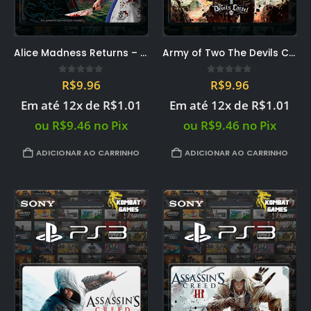
Alice Madness Returns – PS3 midia digital PSN
Army of Two The Devils Cartel – PS3 midia digital PSN
0
out of 5
0
out of 5
R$
9.96
R$
9.96
Em até 12x de
R$
1.01
Em até 12x de
R$
1.01
ou
R$
9.46
no Pix
ou
R$
9.46
no Pix
ADICIONAR AO CARRINHO
ADICIONAR AO CARRINHO