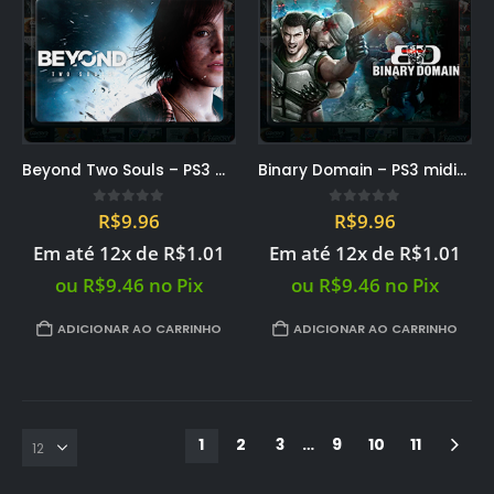
Beyond Two Souls – PS3 midia digital PSN
Binary Domain – PS3 midia digital PSN
0
out of 5
0
out of 5
R$
9.96
R$
9.96
Em até 12x de
R$
1.01
Em até 12x de
R$
1.01
ou
R$
9.46
no Pix
ou
R$
9.46
no Pix
ADICIONAR AO CARRINHO
ADICIONAR AO CARRINHO
1
2
3
…
9
10
11