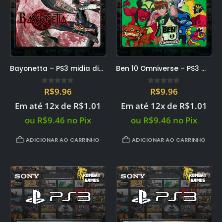
Bayonetta – PS3 midia digital PSN
Ben 10 Omniverse – PS3 midia digital PSN
0
out of 5
0
out of 5
R$
9.96
R$
9.96
Em até 12x de
R$
1.01
Em até 12x de
R$
1.01
ou
R$
9.46
no Pix
ou
R$
9.46
no Pix
ADICIONAR AO CARRINHO
ADICIONAR AO CARRINHO