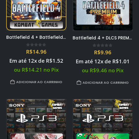
Battlefield 4 + Battlefield Hardline – PS3 midia digital
Battlefield 4 + DLCS PREMIUM EDITION – PS3 midia digital PSN
0
out of 5
R$
14.96
0
out of 5
R$
9.96
Em até 12x de
R$
1.52
Em até 12x de
R$
1.01
ou
R$
14.21
no Pix
ou
R$
9.46
no Pix
ADICIONAR AO CARRINHO
ADICIONAR AO CARRINHO