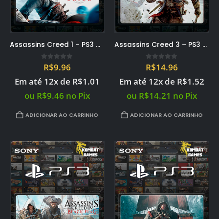
Assassins Creed 1 – PS3 midia digital PSN
Assassins Creed 3 – PS3 midia digital PSN
0
out of 5
0
out of 5
R$
9.96
R$
14.96
Em até 12x de
R$
1.01
Em até 12x de
R$
1.52
ou
R$
9.46
no Pix
ou
R$
14.21
no Pix
ADICIONAR AO CARRINHO
ADICIONAR AO CARRINHO