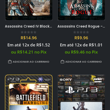
Assassins Creed IV Black Flag – PS3 midia digital PSN
Assassins Creed Rogue – PS3 midia digital PSN
0
out of 5
0
out of 5
R$
14.96
R$
9.96
Em até 12x de
R$
1.52
Em até 12x de
R$
1.01
ou
R$
14.21
no Pix
ou
R$
9.46
no Pix
ADICIONAR AO CARRINHO
ADICIONAR AO CARRINHO