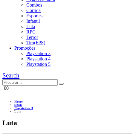
Combos
Corrida
Esportes
Infantil
Luta
RPG
Terror
Tiro(FPS)
Promoções
Playstation 3
Playstation 4
Playstation 5
Search
0
0
Home
Shop
Playstation 3
Luta
Luta