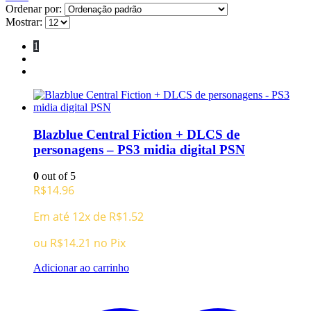
Ordenar por:
Mostrar:
1
2
Blazblue Central Fiction + DLCS de
personagens – PS3 midia digital PSN
0
out of 5
R$
14.96
Em até 12x de
R$
1.52
ou
R$
14.21
no Pix
Adicionar ao carrinho