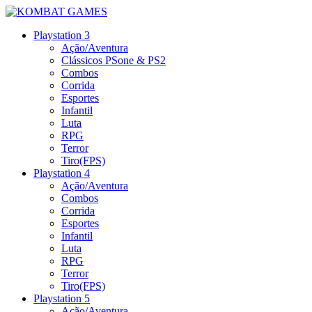
Playstation 3
Ação/Aventura
Clássicos PSone & PS2
Combos
Corrida
Esportes
Infantil
Luta
RPG
Terror
Tiro(FPS)
Playstation 4
Ação/Aventura
Combos
Corrida
Esportes
Infantil
Luta
RPG
Terror
Tiro(FPS)
Playstation 5
Ação/Aventura