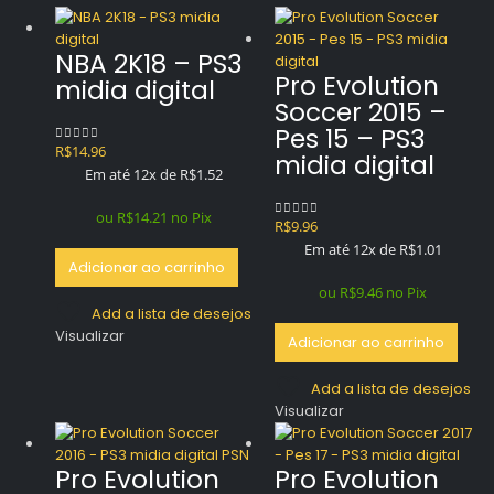
NBA 2K18 – PS3
Pro Evolution
midia digital
Soccer 2015 –
Pes 15 – PS3
R$
14.96
0
out of 5
midia digital
Em até 12x de
R$
1.52
ou
R$
14.21
no Pix
R$
9.96
0
out of 5
Em até 12x de
R$
1.01
Adicionar ao carrinho
ou
R$
9.46
no Pix
Add a lista de desejos
Visualizar
Adicionar ao carrinho
Add a lista de desejos
Visualizar
Pro Evolution
Pro Evolution