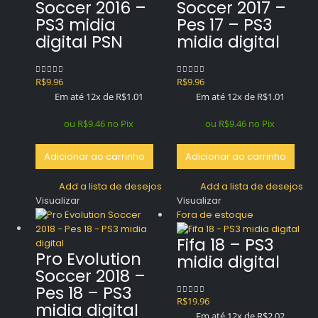
Soccer 2016 –
Soccer 2017 –
PS3 midia
Pes 17 – PS3
digital PSN
midia digital
R$
9.96
R$
9.96
0
out of 5
0
out of 5
Em até 12x de
R$
1.01
Em até 12x de
R$
1.01
ou
R$
9.46
no Pix
ou
R$
9.46
no Pix
Adicionar ao carrinho
Adicionar ao carrinho
Add a lista de desejos
Add a lista de desejos
Visualizar
Visualizar
Fora de estoque
Fifa 18 – PS3
Pro Evolution
midia digital
Soccer 2018 –
Pes 18 – PS3
R$
19.96
0
out of 5
midia digital
Em até 12x de
R$
2.02