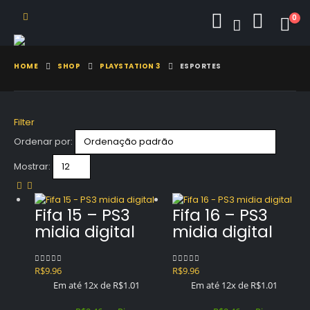
0
HOME
SHOP
PLAYSTATION 3
ESPORTES
Filter
Ordenar por:
Mostrar:
Fifa 15 – PS3
Fifa 16 – PS3
midia digital
midia digital
R$
9.96
R$
9.96
0
out of 5
0
out of 5
Em até 12x de
R$
1.01
Em até 12x de
R$
1.01