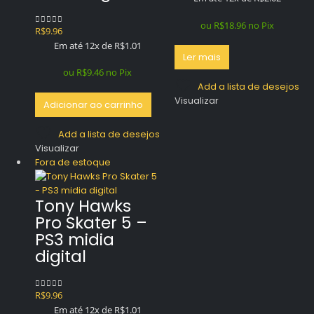
ou
R$
18.96
no Pix
R$
9.96
0
out of 5
Em até 12x de
R$
1.01
Ler mais
ou
R$
9.46
no Pix
Add a lista de desejos
Visualizar
Adicionar ao carrinho
Add a lista de desejos
Visualizar
Fora de estoque
Tony Hawks
Pro Skater 5 –
PS3 midia
digital
R$
9.96
0
out of 5
Em até 12x de
R$
1.01