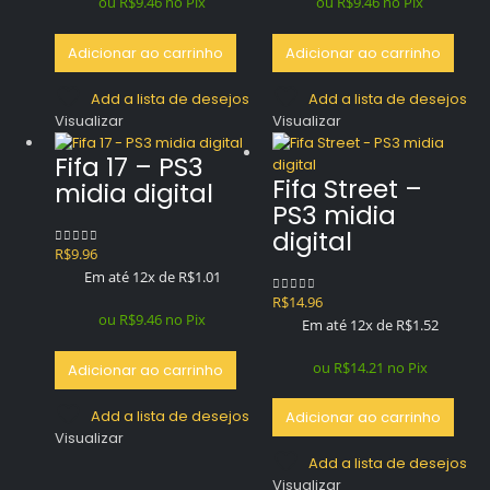
ou
R$
9.46
no Pix
ou
R$
9.46
no Pix
Adicionar ao carrinho
Adicionar ao carrinho
Add a lista de desejos
Add a lista de desejos
Visualizar
Visualizar
Fifa 17 – PS3
Fifa Street –
midia digital
PS3 midia
digital
R$
9.96
0
out of 5
Em até 12x de
R$
1.01
R$
14.96
0
out of 5
ou
R$
9.46
no Pix
Em até 12x de
R$
1.52
ou
R$
14.21
no Pix
Adicionar ao carrinho
Add a lista de desejos
Adicionar ao carrinho
Visualizar
Add a lista de desejos
Visualizar