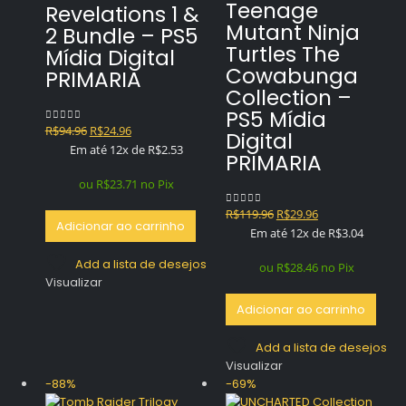
Teenage
Revelations 1 &
Mutant Ninja
2 Bundle – PS5
Turtles The
Mídia Digital
Cowabunga
PRIMARIA
Collection –
PS5 Mídia
O
O
R$
94.96
R$
24.96
0
out of 5
Digital
preço
preço
Em até 12x de
R$
2.53
PRIMARIA
original
atual
era:
é:
ou
R$
23.71
no Pix
R$94.96.
R$24.96.
O
O
R$
119.96
R$
29.96
0
out of 5
Adicionar ao carrinho
preço
preço
Em até 12x de
R$
3.04
original
atual
Add a lista de desejos
era:
é:
ou
R$
28.46
no Pix
Visualizar
R$119.96.
R$29.96.
Adicionar ao carrinho
Add a lista de desejos
Visualizar
-88%
-69%