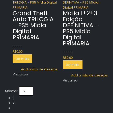
Grand Theft
Mafia 1+2+3
Auto TRILOGIA
Edição
– PS5 Mídia
DEFINITIVA –
Digital
PS5 Mídia
PRIMARIA
Digital
PRIMARIA
R$
0.00
0
out of 5
R$
0.00
0
out of 5
Ler mais
Ler mais
Add a lista de desejos
Visualizar
Add a lista de desejos
Visualizar
Mostrar:
1
2