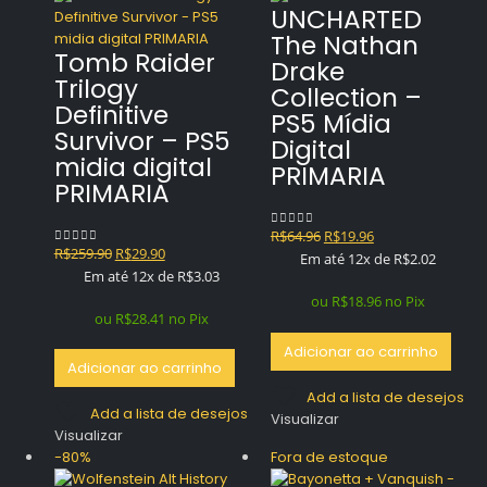
UNCHARTED
The Nathan
Tomb Raider
Drake
Trilogy
Collection –
Definitive
PS5 Mídia
Survivor – PS5
Digital
midia digital
PRIMARIA
PRIMARIA
O
O
R$
64.96
R$
19.96
0
out of 5
O
O
R$
259.90
R$
29.90
0
out of 5
preço
preço
Em até 12x de
R$
2.02
preço
preço
Em até 12x de
R$
3.03
original
atual
original
atual
era:
é:
ou
R$
18.96
no Pix
era:
é:
ou
R$
28.41
no Pix
R$64.96.
R$19.96.
R$259.90.
R$29.90.
Adicionar ao carrinho
Adicionar ao carrinho
Add a lista de desejos
Add a lista de desejos
Visualizar
Visualizar
-80%
Fora de estoque