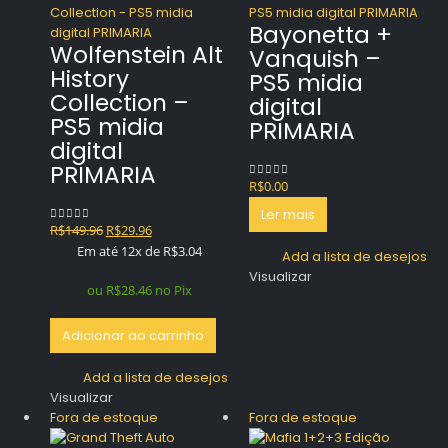
Bayonetta +
Wolfenstein Alt
Vanquish –
History
PS5 midia
Collection –
digital
PS5 midia
PRIMARIA
digital
PRIMARIA
R$
0.00
0
out of 5
Ler mais
O
O
R$
149.96
R$
29.96
0
out of 5
preço
preço
Em até 12x de
R$
3.04
Add a lista de desejos
original
atual
Visualizar
era:
é:
ou
R$
28.46
no Pix
R$149.96.
R$29.96.
Adicionar ao carrinho
Add a lista de desejos
Visualizar
Fora de estoque
Fora de estoque