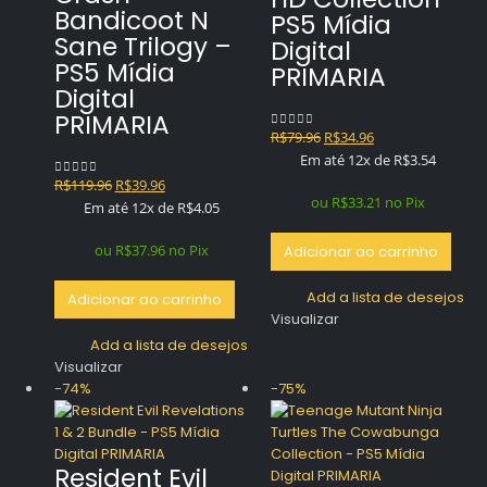
Bandicoot N
PS5 Mídia
Sane Trilogy –
Digital
PS5 Mídia
PRIMARIA
Digital
PRIMARIA
O
O
R$
79.96
R$
34.96
0
out of 5
preço
preço
Em até 12x de
R$
3.54
original
atual
O
O
R$
119.96
R$
39.96
0
out of 5
era:
é:
ou
R$
33.21
no Pix
preço
preço
Em até 12x de
R$
4.05
R$79.96.
R$34.96.
original
atual
era:
é:
ou
R$
37.96
no Pix
Adicionar ao carrinho
R$119.96.
R$39.96.
Add a lista de desejos
Adicionar ao carrinho
Visualizar
Add a lista de desejos
Visualizar
-74%
-75%
Resident Evil