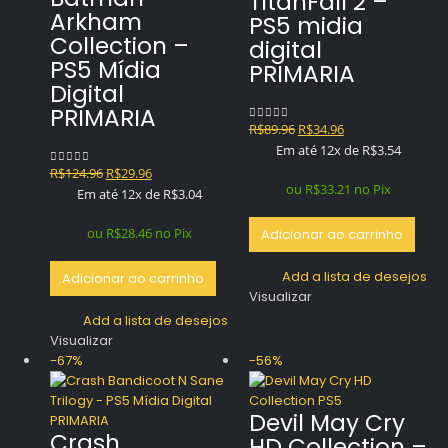
TitanFall 2 –
Arkham
PS5 midia
Collection –
digital
PS5 Mídia
PRIMARIA
Digital
PRIMARIA
O
O
R$
89.96
R$
34.96
0
out of 5
preço
preço
Em até 12x de
R$
3.54
original
atual
O
O
R$
124.96
R$
29.96
0
out of 5
era:
é:
ou
R$
33.21
no Pix
preço
preço
Em até 12x de
R$
3.04
R$89.96.
R$34.96.
original
atual
era:
é:
ou
R$
28.46
no Pix
Adicionar ao carrinho
R$124.96.
R$29.96.
Add a lista de desejos
Adicionar ao carrinho
Visualizar
Add a lista de desejos
Visualizar
-67%
-56%
Devil May Cry
Crash
HD Collection –