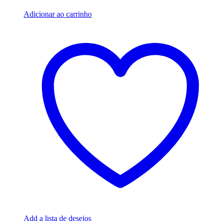
R$119.96.
R$39.96.
Adicionar ao carrinho
Add a lista de desejos