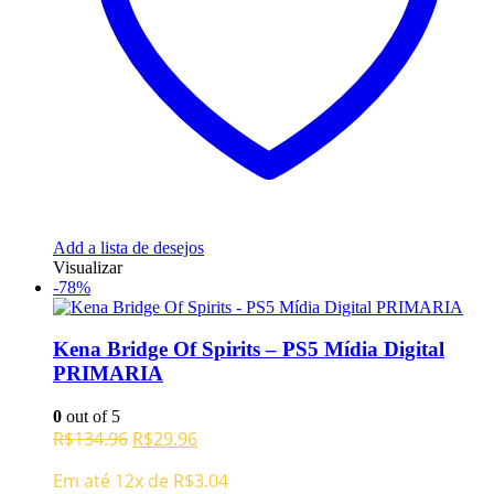
Add a lista de desejos
Visualizar
-78%
Kena Bridge Of Spirits – PS5 Mídia Digital
PRIMARIA
0
out of 5
O
O
R$
134.96
R$
29.96
preço
preço
Em até 12x de
R$
3.04
original
atual