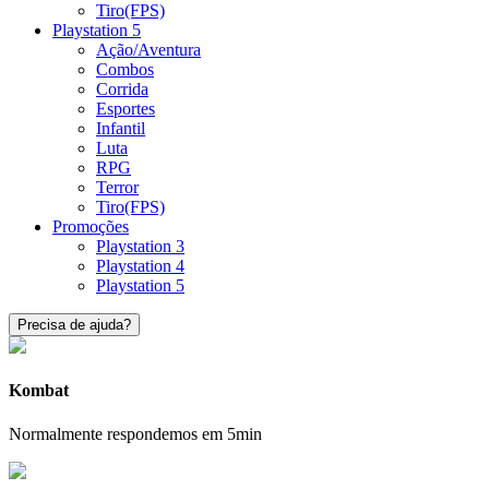
Tiro(FPS)
Playstation 5
Ação/Aventura
Combos
Corrida
Esportes
Infantil
Luta
RPG
Terror
Tiro(FPS)
Promoções
Playstation 3
Playstation 4
Playstation 5
Precisa de ajuda?
Kombat
Normalmente respondemos em 5min