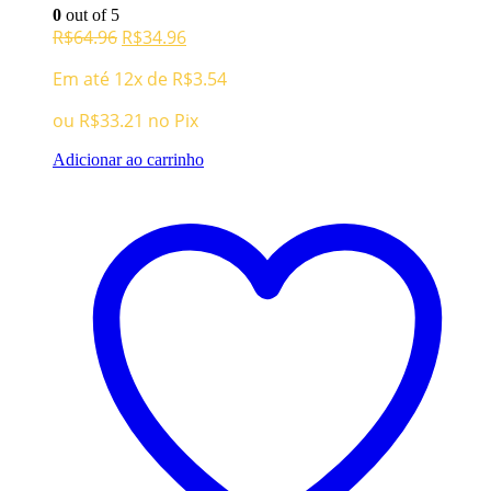
0
out of 5
O
O
R$
64.96
R$
34.96
preço
preço
Em até 12x de
R$
3.54
original
atual
era:
é:
ou
R$
33.21
no Pix
R$64.96.
R$34.96.
Adicionar ao carrinho