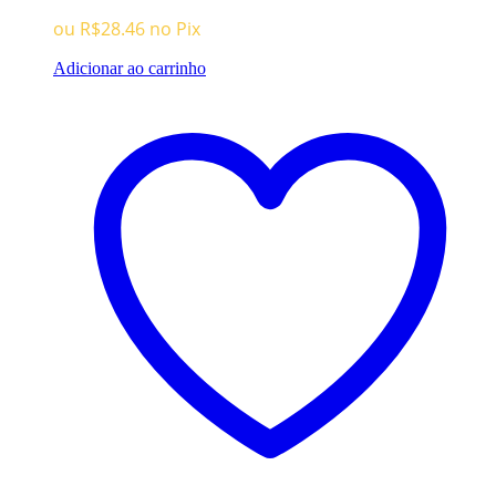
era:
é:
ou
R$
28.46
no Pix
R$134.96.
R$29.96.
Adicionar ao carrinho