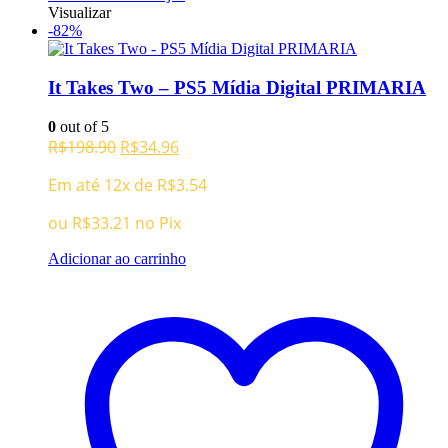
Visualizar
-82%
It Takes Two – PS5 Mídia Digital PRIMARIA
0
out of 5
O
O
R$
198.90
R$
34.96
preço
preço
Em até 12x de
R$
3.54
original
atual
era:
é:
ou
R$
33.21
no Pix
R$198.90.
R$34.96.
Adicionar ao carrinho