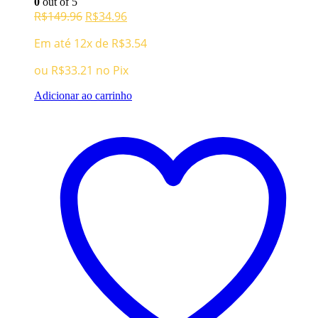
0
out of 5
O
O
R$
149.96
R$
34.96
preço
preço
Em até 12x de
R$
3.54
original
atual
era:
é:
ou
R$
33.21
no Pix
R$149.96.
R$34.96.
Adicionar ao carrinho