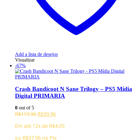
Add a lista de desejos
Visualizar
-67%
Crash Bandicoot N Sane Trilogy – PS5 Mídia
Digital PRIMARIA
0
out of 5
O
O
R$
119.96
R$
39.96
preço
preço
Em até 12x de
R$
4.05
original
atual
era:
é:
ou
R$
37.96
no Pix