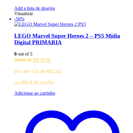
Add a lista de desejos
Visualizar
-56%
LEGO Marvel Super Heroes 2 – PS5 Mídia
Digital PRIMARIA
0
out of 5
O
O
R$
44.96
R$
19.96
preço
preço
Em até 12x de
R$
2.02
original
atual
era:
é:
ou
R$
18.96
no Pix
R$44.96.
R$19.96.
Adicionar ao carrinho