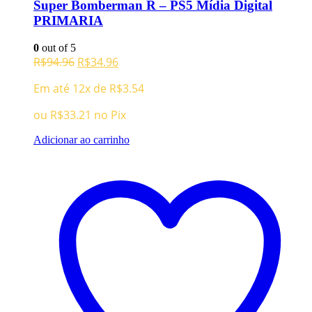
Super Bomberman R – PS5 Mídia Digital
PRIMARIA
0
out of 5
O
O
R$
94.96
R$
34.96
preço
preço
Em até 12x de
R$
3.54
original
atual
era:
é:
ou
R$
33.21
no Pix
R$94.96.
R$34.96.
Adicionar ao carrinho