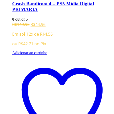
Crash Bandicoot 4 – PS5 Mídia Digital
PRIMARIA
0
out of 5
O
O
R$
149.96
R$
44.96
preço
preço
Em até 12x de
R$
4.56
original
atual
era:
é:
ou
R$
42.71
no Pix
R$149.96.
R$44.96.
Adicionar ao carrinho