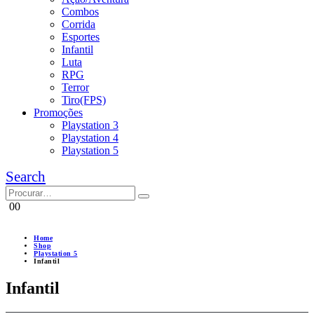
Combos
Corrida
Esportes
Infantil
Luta
RPG
Terror
Tiro(FPS)
Promoções
Playstation 3
Playstation 4
Playstation 5
Search
0
0
Home
Shop
Playstation 5
Infantil
Infantil