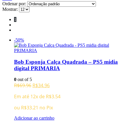
Ordenar por:
Mostrar:
1
2
-50%
Bob Esponja Calça Quadrada – PS5 midia
digital PRIMARIA
0
out of 5
O
O
R$
69.96
R$
34.96
preço
preço
Em até 12x de
R$
3.54
original
atual
era:
é:
ou
R$
33.21
no Pix
R$69.96.
R$34.96.
Adicionar ao carrinho