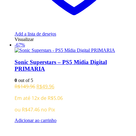
Add a lista de desejos
Visualizar
-67%
Sonic Superstars – PS5 Mídia Digital
PRIMARIA
0
out of 5
O
O
R$
149.96
R$
49.96
preço
preço
Em até 12x de
R$
5.06
original
atual
era:
é:
ou
R$
47.46
no Pix
R$149.96.
R$49.96.
Adicionar ao carrinho