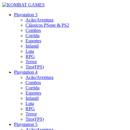
Playstation 3
Ação/Aventura
Clássicos PSone & PS2
Combos
Corrida
Esportes
Infantil
Luta
RPG
Terror
Tiro(FPS)
Playstation 4
Ação/Aventura
Combos
Corrida
Esportes
Infantil
Luta
RPG
Terror
Tiro(FPS)
Playstation 5
Ação/Aventura