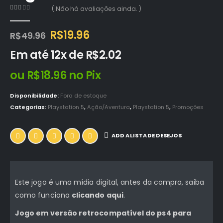
( Não há avaliações ainda. )
0
out of 5
O
O
R$
19.96
R$
49.96
preço
preço
Em até 12x de
R$
2.02
original
atual
era:
é:
ou
R$
18.96
no Pix
R$49.96.
R$19.96.
Disponibilidade:
Fora de estoque
Categorias:
Playstation 5
,
Ação/Aventura
,
Playstation 5
,
Promoções
ADD A LISTA DE DESEJOS
Este jogo é uma mídia digital, antes da compra, saiba
como funciona
clicando aqui
.
Jogo em versão retrocompatível do ps4 para