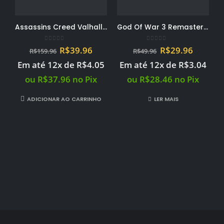
Assassins Creed Valhalla – PS4 Mídia Digital PRIMARIA
God Of War 3 Remastered – PS4 Mídia Digital PRIMARIA
0
out of 5
0
out of 5
O
O
O
O
R$
39.96
R$
29.96
R$
159.96
R$
49.96
preço
preço
preço
preço
Em até 12x de
R$
4.05
Em até 12x de
R$
3.04
original
atual
original
atual
era:
é:
era:
é:
ou
R$
37.96
no Pix
ou
R$
28.46
no Pix
R$159.96.
R$39.96.
R$49.96.
R$29.96
ADICIONAR AO CARRINHO
LER MAIS