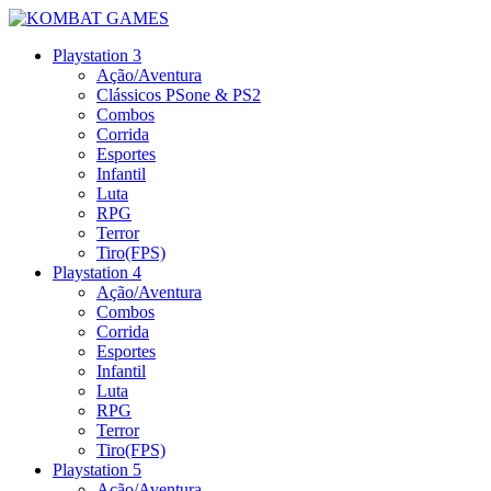
Playstation 3
Ação/Aventura
Clássicos PSone & PS2
Combos
Corrida
Esportes
Infantil
Luta
RPG
Terror
Tiro(FPS)
Playstation 4
Ação/Aventura
Combos
Corrida
Esportes
Infantil
Luta
RPG
Terror
Tiro(FPS)
Playstation 5
Ação/Aventura