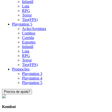
Infantil
Luta
RPG
Terror
Tiro(FPS)
Playstation 5
Ação/Aventura
Combos
Corrida
Esportes
Infantil
Luta
RPG
Terror
Tiro(FPS)
Promoções
Playstation 3
Playstation 4
Playstation 5
Precisa de ajuda?
Kombat