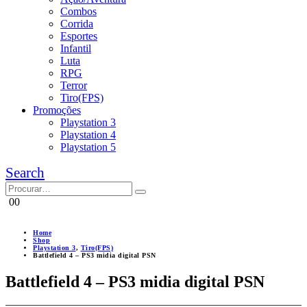
Combos
Corrida
Esportes
Infantil
Luta
RPG
Terror
Tiro(FPS)
Promoções
Playstation 3
Playstation 4
Playstation 5
Search
0
0
Home
Shop
Playstation 3
,
Tiro(FPS)
Battlefield 4 – PS3 midia digital PSN
Battlefield 4 – PS3 midia digital PSN