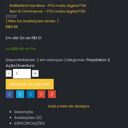
Battlefield Hardline- PS3 midia digital PSN
Ben 10 Omniverse – PS3 midia digital PSN
( Não há avaliações ainda. )
0
out of 5
R$
9.96
Em até 12x de
R$
1.01
ou
R$
9.46
no Pix
Disponibilidade:
2 em estoque
Categorias:
Playstation 3
,
Ação/Aventura
-
+
Adicionar ao carrinho
Add a lista de desejos
Descrição
Avaliações (0)
ESPECIFICAÇÕES