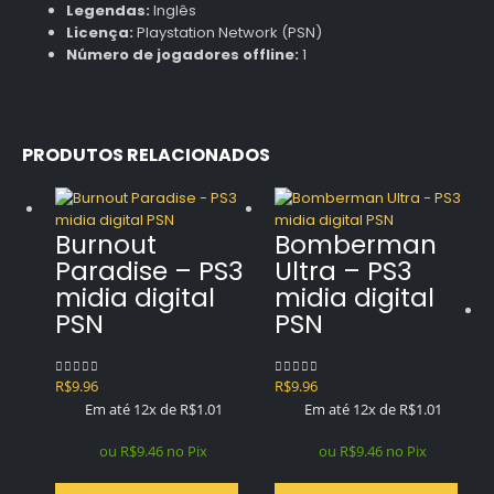
Legendas:
Inglês
Licença:
Playstation Network (PSN)
Número de jogadores offline:
1
PRODUTOS RELACIONADOS
Burnout
Bomberman
Paradise – PS3
Ultra – PS3
midia digital
midia digital
PSN
PSN
R$
9.96
R$
9.96
0
out of 5
0
out of 5
Em até 12x de
R$
1.01
Em até 12x de
R$
1.01
ou
R$
9.46
no Pix
ou
R$
9.46
no Pix