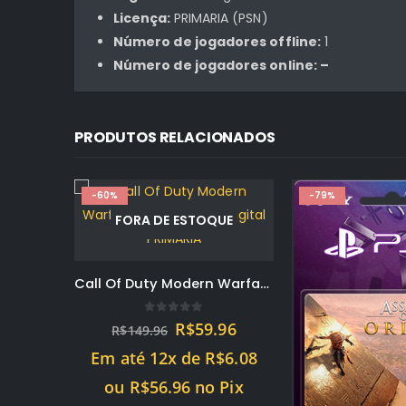
Licença:
PRIMARIA (PSN)
Número de jogadores offline:
1
Número de jogadores online: –
PRODUTOS RELACIONADOS
-60%
-79%
FORA DE ESTOQUE
Call Of Duty Modern Warfare III – PS4 Mídia Digital PRIMARIA
0
out of 5
O
O
R$
59.96
R$
149.96
preço
preço
Em até 12x de
R$
6.08
original
atual
era:
é:
ou
R$
56.96
no Pix
R$149.96.
R$59.96.