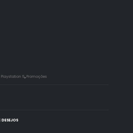
,
Playstation 5
,
Promoções
E DESEJOS