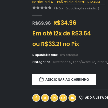
Battlefield 4 – PS5 midia digital PRIMARIA
( Não há avaliações ainda. )
0
out of 5
O
O
R$
34.96
R$
69.96
preço
preço
Em até 12x de
R$
3.54
original
atual
era:
é:
ou
R$
33.21
no Pix
R$69.96.
R$34.96.
Disponibilidade:
1 em estoque
Categorias:
Playstation 5
,
Ação/Aventura
,
Infantil
ADICIONAR AO CARRINHO
ADD A LISTA D