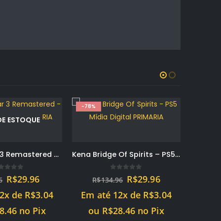
-78%
-73%
DE ESTOQUE
God Of War 3 Remastered – PS4 Mídia Digital PRIMARIA
Kena Bridge Of Spirits – PS5 Mídia Digital PRIMARIA
out of 5
0
out of 5
O
O
O
O
R$
29.96
R$
29.96
6
R$
134.96
preço
preço
preço
preço
12x de
R$
3.04
Em até 12x de
R$
3.04
original
atual
original
atual
era:
é:
era:
é:
8.46
no Pix
ou
R$
28.46
no Pix
R$49.96.
R$29.96.
R$134.96.
R$29.96.