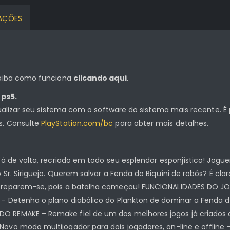
CAÇÕES
 saiba como funciona
clicando aqui
.
 ps5.
tualizar seu sistema com o software do sistema mais recente. É 
s. Consulte
PlayStation.com/bc
para obter mais detalhes.
stá de volta, recriado em todo seu esplendor esponjístico! Jo
 Sr. Siriguejo. Querem salvar a Fenda do Biquíni de robôs? É cl
 preparem-se, pois a batalha começou! FUNCIONALIDADES DO JO
 – Detenha o plano diabólico do Plankton de dominar a Fenda d
 REMAKE – Remake fiel de um dos melhores jogos já criados do
ovo modo multijogador para dois jogadores, on-line e offline –