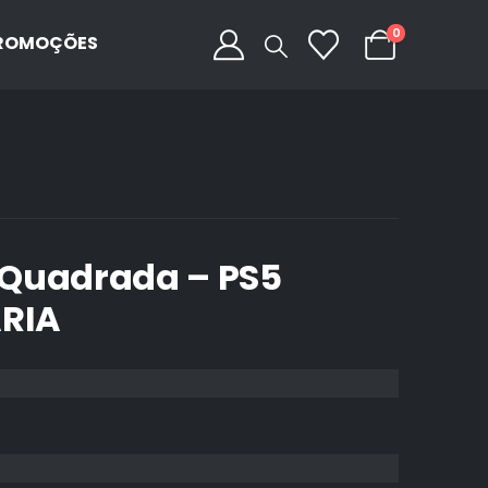
0
ROMOÇÕES
 Quadrada – PS5
ARIA