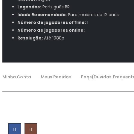
Legendas:
Português BR
Idade Recomendada:
Para maiores de 12 anos
Número de jogadores offline:
1
Número de jogadores online:
Resolução:
Até 1080p
Minha Conta
Meus Pedidos
Faqs(Duvidas Frequent