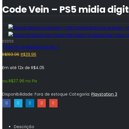
Code Vein – PS5 midia digit
Detroit Become Human – PS
Sekiro Shadows Die Twice J
( Não há avaliações ainda. )
0
out of 5
O
O
R$
169.96
R$
39.96
preço
preço
Em até 12x de
R$
4.05
original
atual
era:
é:
ou
R$
37.96
no Pix
R$169.96.
R$39.96.
Disponibilidade:
Fora de estoque
Categoria:
Playstation 3
Descrição