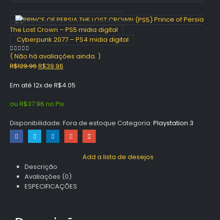
Prince of Persia
The Lost Crown – PS5 midia digital
Cyberpunk 2077 – PS4 midia digital
( Não há avaliações ainda. )
0
out of 5
O
O
R$
129.96
R$
39.96
preço
preço
Em até 12x de
R$
4.05
original
atual
era:
é:
ou
R$
37.96
no Pix
R$129.96.
R$39.96.
Disponibilidade:
Fora de estoque
Categoria:
Playstation 3
Add a lista de desejos
Descrição
Avaliações (0)
ESPECIFICAÇÕES