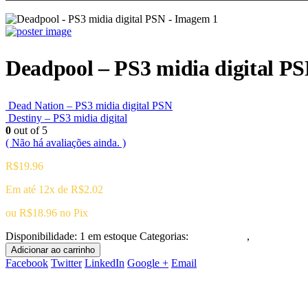
Deadpool – PS3 midia digital P
Dead Nation – PS3 midia digital PSN
Destiny – PS3 midia digital
0
out of 5
( Não há avaliações ainda. )
R$
19.96
Em até 12x de
R$
2.02
ou
R$
18.96
no Pix
Disponibilidade:
1 em estoque
Categorias:
Playstation 3
,
Ação/Aventu
Adicionar ao carrinho
Facebook
Twitter
LinkedIn
Google +
Email