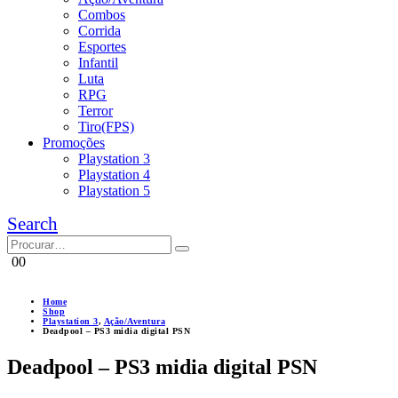
Combos
Corrida
Esportes
Infantil
Luta
RPG
Terror
Tiro(FPS)
Promoções
Playstation 3
Playstation 4
Playstation 5
Search
0
0
Home
Shop
Playstation 3
,
Ação/Aventura
Deadpool – PS3 midia digital PSN
Deadpool – PS3 midia digital PSN