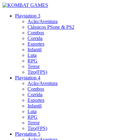
Playstation 3
Ação/Aventura
Clássicos PSone & PS2
Combos
Corrida
Esportes
Infantil
Luta
RPG
Terror
Tiro(FPS)
Playstation 4
Ação/Aventura
Combos
Corrida
Esportes
Infantil
Luta
RPG
Terror
Tiro(FPS)
Playstation 5
Ação/Aventura