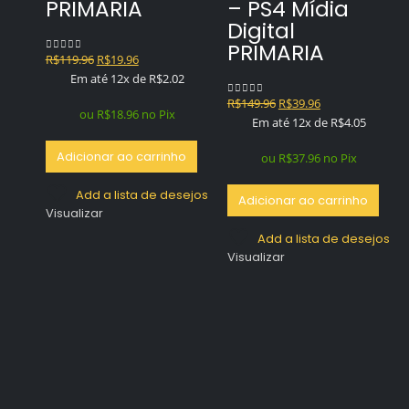
PRIMARIA
– PS4 Mídia
Digital
PRIMARIA
O
O
R$
119.96
R$
19.96
0
out of 5
preço
preço
Em até 12x de
R$
2.02
original
atual
O
O
R$
149.96
R$
39.96
0
out of 5
era:
é:
ou
R$
18.96
no Pix
preço
preço
Em até 12x de
R$
4.05
R$119.96.
R$19.96.
original
atual
Adicionar ao carrinho
era:
é:
ou
R$
37.96
no Pix
R$149.96.
R$39.96.
Add a lista de desejos
Adicionar ao carrinho
Visualizar
Add a lista de desejos
Visualizar