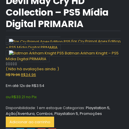
Devil May Cry HD
Collection – PS5 Mídia
Digital PRIMARIA
Far Cry Primal Apex Edition
– PS5 Mídia Digital PRIMARIA
Batman Arkham Knight – PS5
Mídia Digital PRIMARIA
( Não há avaliações ainda. )
0
out of 5
O
O
R$
79.96
R$
34.96
preço
preço
Em até 12x de
R$
3.54
original
atual
era:
é:
ou
R$
33.21
no Pix
R$79.96.
R$34.96.
Disponibilidade:
1 em estoque
Categorias:
Playstation 5
,
Ação/Aventura
,
Combos
,
Playstation 5
,
Promoções
Adicionar ao carrinho