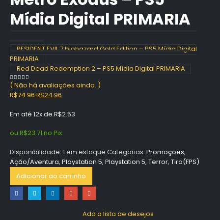
Mídia Digital PRIMARIA
RESIDENT EVIL 7 biohazard Gold Edition – PS5 Mídia Digital
PRIMARIA
Red Dead Redemption 2 – PS5 Mídia Digital PRIMARIA
( Não há avaliações ainda. )
0
out of 5
O
O
R$
74.96
R$
24.96
preço
preço
Em até 12x de
R$
2.53
original
atual
era:
é:
ou
R$
23.71
no Pix
R$74.96.
R$24.96.
Disponibilidade:
1 em estoque
Categorias:
Promoções
,
Ação/Aventura
,
Playstation 5
,
Playstation 5
,
Terror
,
Tiro(FPS)
Adicionar ao carrinho
Add a lista de desejos