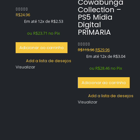
Cowabunga
Collection –
R$
24.96
PS5 Mídia
0
out of 5
Em até 12x de
R$
2.53
Digital
PRIMARIA
ou
R$
23.71
no Pix
Adicionar ao carrinho
O
O
R$
119.96
R$
29.96
0
out of 5
preço
preço
Em até 12x de
R$
3.04
Add a lista de desejos
original
atual
Visualizar
era:
é:
ou
R$
28.46
no Pix
R$119.96.
R$29.96.
Adicionar ao carrinho
Add a lista de desejos
Visualizar