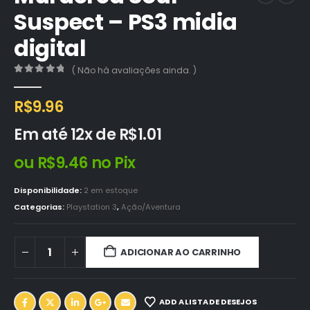
Suspect – PS3 midia
digital
( Não há avaliações ainda. )
0
out of 5
R$
9.96
Em até 12x de
R$
1.01
ou
R$
9.46
no Pix
Disponibilidade:
2 em estoque
Categorias:
Playstation 3
,
Ação/Aventura
ADICIONAR AO CARRINHO
ADD A LISTA DE DESEJOS