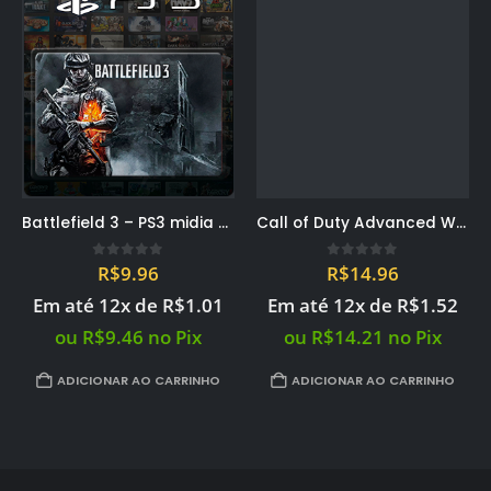
Battlefield 3 – PS3 midia digital PSN
Call of Duty Advanced Warfare + Passe de Temporada – PS3 midia digital PSN
0
out of 5
0
out of 5
R$
9.96
R$
14.96
Em até 12x de
R$
1.01
Em até 12x de
R$
1.52
ou
R$
9.46
no Pix
ou
R$
14.21
no Pix
ADICIONAR AO CARRINHO
ADICIONAR AO CARRINHO