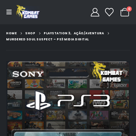
0
HOME
SHOP
PLAYSTATION 3
,
AÇÃO/AVENTURA
MURDERED SOUL SUSPECT – PS3 MIDIA DIGITAL