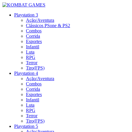
Playstation 3
Ação/Aventura
Clássicos PSone & PS2
Combos
Corrida
Esportes
Infantil
Luta
RPG
Terror
Tiro(FPS)
Playstation 4
Ação/Aventura
Combos
Corrida
Esportes
Infantil
Luta
RPG
Terror
Tiro(FPS)
Playstation 5
Ação/Aventura