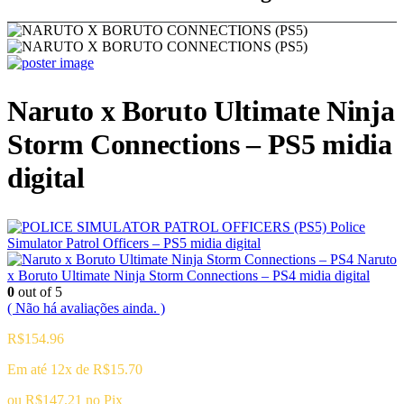
Naruto x Boruto Ultimate Ninja
Storm Connections – PS5 midia
digital
Police
Simulator Patrol Officers – PS5 midia digital
Naruto
x Boruto Ultimate Ninja Storm Connections – PS4 midia digital
0
out of 5
( Não há avaliações ainda. )
R$
154.96
Em até 12x de
R$
15.70
ou
R$
147.21
no Pix