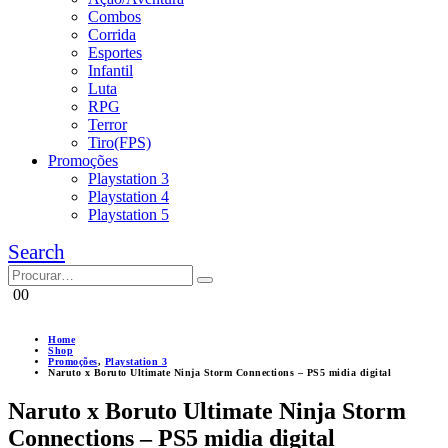
Combos
Corrida
Esportes
Infantil
Luta
RPG
Terror
Tiro(FPS)
Promoções
Playstation 3
Playstation 4
Playstation 5
Search
0
0
Home
Shop
Promoções
,
Playstation 3
Naruto x Boruto Ultimate Ninja Storm Connections – PS5 midia digital
Naruto x Boruto Ultimate Ninja Storm
Connections – PS5 midia digital