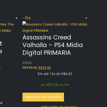
-75%
-53%
Assassins Creed
t
Valhalla – PS4 Mídia
e
Digital PRIMARIA
5
O
O
R$
159.96
R$
39.96
0
out of 5
preço
preço
Em até 12x de
R$
4.05
original
atual
ou
R$
37.96
no Pix
era:
é:
R$159.96.
R$39.96.
Adicionar ao carrinho
04
Stra
Add a lista de desejos