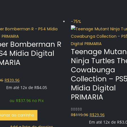
-75%
per Bomberman R
Teenage Mutan
S4 Mídia Digital
Ninja Turtles Th
IMARIA
Cowabunga
Collection – PS
O
O
96
R$
39.96
f 5
Mídia Digital
preço
preço
Em até 12x de
R$
4.05
original
atual
PRIMARIA
ou
R$
37.96
no Pix
era:
é:
R$74.96.
R$39.96.
O
O
R$
119.96
R$
29.96
0
out of 5
ionar ao carrinho
preço
preço
Em até 12x de
R$
3.
Add a lista de desejos