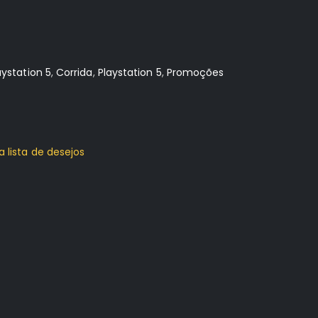
aystation 5
,
Corrida
,
Playstation 5
,
Promoções
a lista de desejos