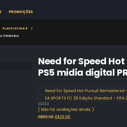
5
PROMOÇÕES
,
PLAYSTATION 5
AL PRIMARIA
Need for Speed Hot
PS5 midia digital 
Need for Speed Hot Pursuit Remastered –
EA SPORTS FC 26 Edição Standard – FIFA 2
( Não há avaliações ainda. )
0
out of 5
O
O
R$
89.96
R$
29.96
preço
preço