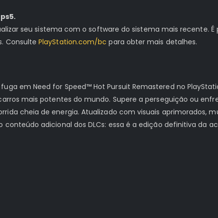
ps5.
tualizar seu sistema com o software do sistema mais recente. É 
s. Consulte
PlayStation.com/bc
para obter mais detalhes.
 fuga em Need for Speed™ Hot Pursuit Remastered no PlayStati
s carros mais potentes do mundo. Supere a perseguição ou enf
rida cheia de energia. Atualizado com visuais aprimorados, mu
o conteúdo adicional dos DLCs: essa é a edição definitiva da 