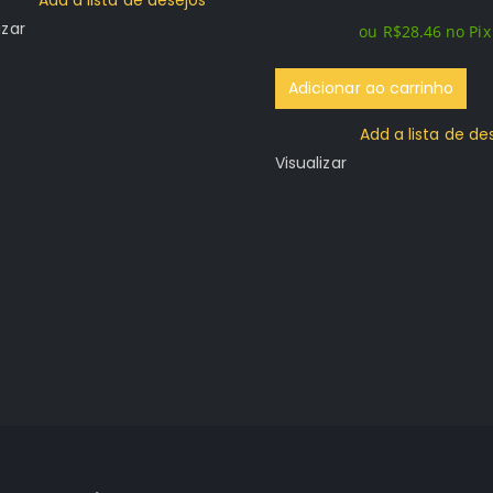
original
atual
izar
ou
R$
28.46
no Pix
era:
é:
R$119.96.
R$29.96.
Adicionar ao carrinho
Add a lista de de
Visualizar