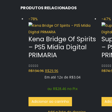
PRODUTOS RELACIONADOS
-78%
-47%
Kena Bridge Of Spirits
Su
– PS5 Mídia Digital
– P
PRIMARIA
PR
O
O
R$
134.96
R$
29.96
R$
74.
0
out of 5
0
out o
preço
preço
Em até 12x de
R$
3.04
original
atual
ou
R$
28.46
no Pix
era:
é:
R$134.96.
R$29.96.
Adicionar ao carrinho
Adic
Add a lista de desejos