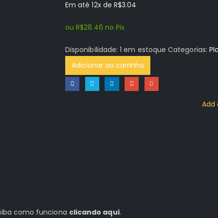
Em até 12x de
R$
3.04
original
atual
era:
é:
ou
R$
28.46
no Pix
R$89.96.
R$29.96.
Disponibilidade:
1 em estoque
Categorias:
Pl
Adicionar ao carrinho
Add 
 saiba como funciona
clicando aqui
.