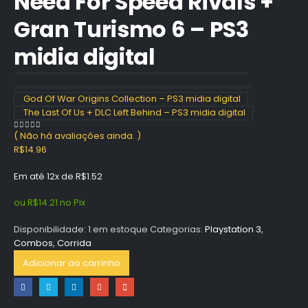
Need For Speed Rivals +
Gran Turismo 6 – PS3
midia digital
God Of War Origins Collection – PS3 midia digital
The Last Of Us + DLC Left Behind – PS3 midia digital
( Não há avaliações ainda. )
0
out of 5
R$
14.96
Em até 12x de
R$
1.52
ou
R$
14.21
no Pix
Disponibilidade:
1 em estoque
Categorias:
Playstation 3
,
Combos
,
Corrida
Adicionar ao carrinho