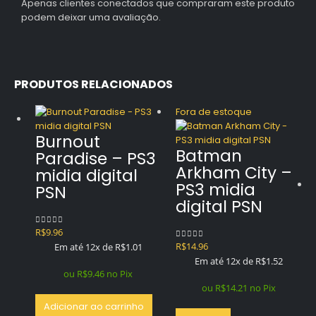
Apenas clientes conectados que compraram este produto
podem deixar uma avaliação.
PRODUTOS RELACIONADOS
Fora de estoque
Burnout
Batman
Paradise – PS3
Arkham City –
midia digital
PS3 midia
PSN
digital PSN
R$
9.96
0
out of 5
R$
14.96
Em até 12x de
R$
1.01
0
out of 5
Em até 12x de
R$
1.52
ou
R$
9.46
no Pix
ou
R$
14.21
no Pix
Adicionar ao carrinho