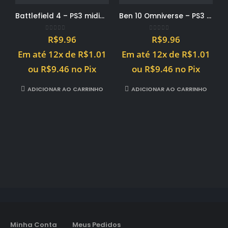
Battlefield 4 – PS3 midia digital PSN
Ben 10 Omniverse – PS3 midia digital PSN
0
out of 5
0
out of 5
R$
9.96
R$
9.96
Em até 12x de
R$
1.01
Em até 12x de
R$
1.01
ou
R$
9.46
no Pix
ou
R$
9.46
no Pix
ADICIONAR AO CARRINHO
ADICIONAR AO CARRINHO
Minha Conta
Meus Pedidos