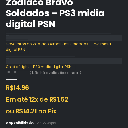
Zodíaco Bravo
Soldados – PS3 midia
digital PSN
Cavaleiros do Zodíaco Almas dos Soldados – PS3 midia
digital PSN
Child of Light – PS3 midia digital PSN
( Não há avaliações ainda. )
0
out of 5
R$
14.96
Em até 12x de
R$
1.52
ou
R$
14.21
no Pix
Disponibilidade:
1 em estoque