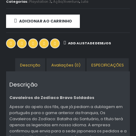
Categorias:
Playstation 3
,
Ação/Aventura
,
Luta
ADICIONAR AO CARRINHO
ADD A LISTA DE DESEJOS
Descrição
Avaliações (0)
ESPECIFICAÇÕES
Descrição
Cavaleiros do Zodíaco Bravo Soldados
Apesar do apelo dos fãs, que já pediam a dublagem em
português para o game anterior da franquia, Os
Cavaleiros do Zodíaco: Batalha do Santuário, o título terá
apenas as legendas em nosso idioma. A empresa
confirmou que envia para a sede japonesa os pedidos e a