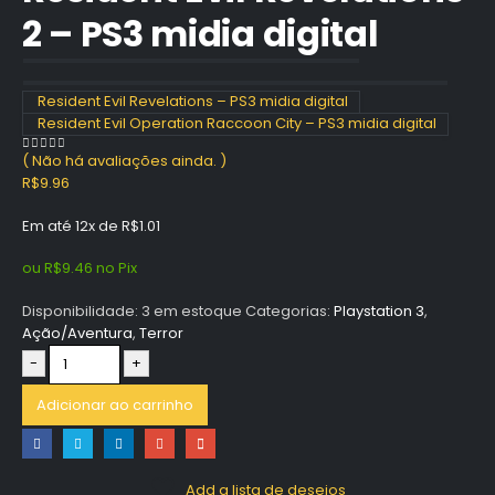
2 – PS3 midia digital
Resident Evil Revelations – PS3 midia digital
Resident Evil Operation Raccoon City – PS3 midia digital
( Não há avaliações ainda. )
0
out of 5
R$
9.96
Em até 12x de
R$
1.01
ou
R$
9.46
no Pix
Disponibilidade:
3 em estoque
Categorias:
Playstation 3
,
Ação/Aventura
,
Terror
-
+
Adicionar ao carrinho
Add a lista de desejos