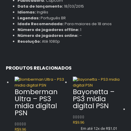
Publicadora:
Capcom
Data de lançamento:
18/03/2015
Idiomas:
Inglês
Legendas:
Português BR
Idade Recomendada:
Para maiores de 18 anos
Número de jogadores offline:
1
Número de jogadores online:
–
Resolução:
Até 1080p
PRODUTOS RELACIONADOS
Bomberman
Bayonetta –
Ultra – PS3
PS3 midia
midia digital
digital PSN
PSN
R$
9.96
0
out of 5
Em até 12x de
R$
1.01
R$
9.96
0
out of 5