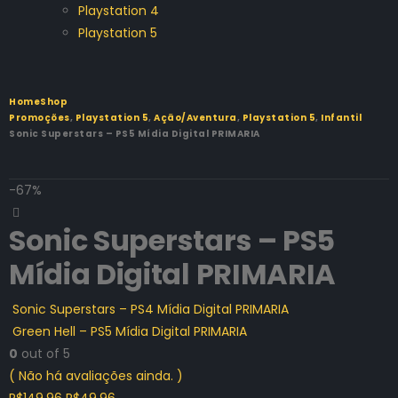
Playstation 4
Playstation 5
Home
Shop
Promoções
,
Playstation 5
,
Ação/Aventura
,
Playstation 5
,
Infantil
Sonic Superstars – PS5 Mídia Digital PRIMARIA
-67%
Sonic Superstars – PS5
Mídia Digital PRIMARIA
Sonic Superstars – PS4 Mídia Digital PRIMARIA
Green Hell – PS5 Mídia Digital PRIMARIA
0
out of 5
( Não há avaliações ainda. )
O
O
R$
149.96
R$
49.96