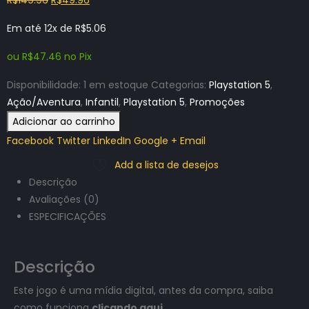
preço
preço
Em até 12x de
R$
5.06
original
atual
era:
é:
ou
R$
47.46
no Pix
R$149.96.
R$49.96.
Disponibilidade:
1 em estoque
Categorias:
Playstation 5
,
Ação/Aventura
,
Infantil
,
Playstation 5
,
Promoções
Adicionar ao carrinho
Facebook
Twitter
LinkedIn
Google +
Email
Add a lista de desejos
Descrição
Avaliações (0)
ESPECIFICAÇÕES
Descrição
Este jogo é uma mídia digital, antes da compra, saiba
como funciona
clicando aqui
.