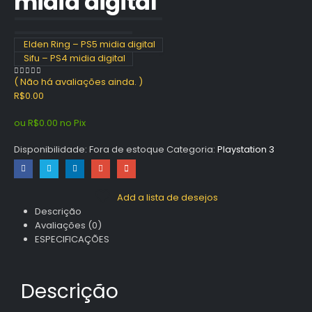
midia digital
Elden Ring – PS5 midia digital
Sifu – PS4 midia digital
( Não há avaliações ainda. )
0
out of 5
R$
0.00
ou
R$
0.00
no Pix
Disponibilidade:
Fora de estoque
Categoria:
Playstation 3
Add a lista de desejos
Descrição
Avaliações (0)
ESPECIFICAÇÕES
Descrição