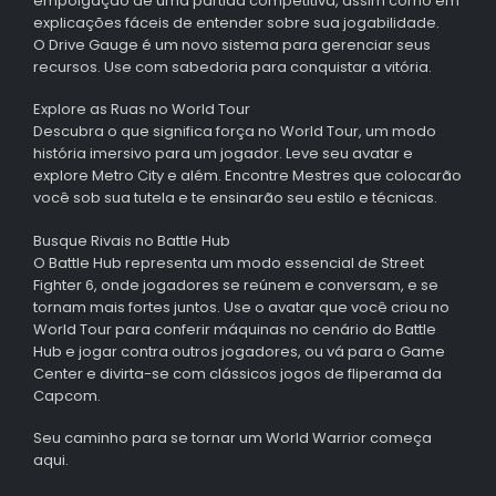
empolgação de uma partida competitiva, assim como em
explicações fáceis de entender sobre sua jogabilidade.
O Drive Gauge é um novo sistema para gerenciar seus
recursos. Use com sabedoria para conquistar a vitória.
Explore as Ruas no World Tour
Descubra o que significa força no World Tour, um modo
história imersivo para um jogador. Leve seu avatar e
explore Metro City e além. Encontre Mestres que colocarão
você sob sua tutela e te ensinarão seu estilo e técnicas.
Busque Rivais no Battle Hub
O Battle Hub representa um modo essencial de Street
Fighter 6, onde jogadores se reúnem e conversam, e se
tornam mais fortes juntos. Use o avatar que você criou no
World Tour para conferir máquinas no cenário do Battle
Hub e jogar contra outros jogadores, ou vá para o Game
Center e divirta-se com clássicos jogos de fliperama da
Capcom.
Seu caminho para se tornar um World Warrior começa
aqui.