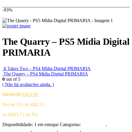
-93%
The Quarry – PS5 Mídia Digital
PRIMARIA
It Takes Two – PS4 Mídia Digital PRIMARIA
The Quarry – PS4 Mídia Digital PRIMARIA
0
out of 5
( Não há avaliações ainda. )
O
O
R$
349.90
R$
24.96
preço
preço
Em até 12x de
R$
2.53
original
atual
era:
é:
ou
R$
23.71
no Pix
R$349.90.
R$24.96.
Disponibilidade:
1 em estoque
Categorias:
Playstation 5
,
Ação/Aventura
,
Playstation 5
,
Promoções
,
Terror