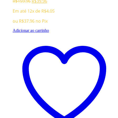
O
O
R$
159.96
R$
39.96
preço
preço
Em até 12x de
R$
4.05
original
atual
era:
é:
ou
R$
37.96
no Pix
R$159.96.
R$39.96.
Adicionar ao carrinho