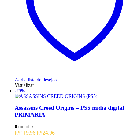
Add a lista de desejos
Visualizar
-79%
Assassins Creed Origins – PS5 midia digital
PRIMARIA
0
out of 5
O
O
R$
119.96
R$
24.96