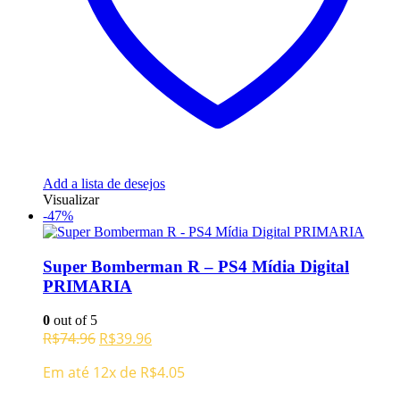
Add a lista de desejos
Visualizar
-47%
Super Bomberman R – PS4 Mídia Digital
PRIMARIA
0
out of 5
O
O
R$
74.96
R$
39.96
preço
preço
Em até 12x de
R$
4.05
original
atual
era:
é: