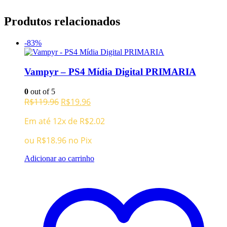
Produtos relacionados
-83%
Vampyr – PS4 Mídia Digital PRIMARIA
0
out of 5
O
O
R$
119.96
R$
19.96
preço
preço
Em até 12x de
R$
2.02
original
atual
era:
é:
ou
R$
18.96
no Pix
R$119.96.
R$19.96.
Adicionar ao carrinho