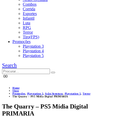
Combos
Corrida
Esportes
Infantil
Luta
RPG
Terror
Tiro(FPS)
Promoções
Playstation 3
Playstation 4
Playstation 5
Search
0
0
Home
Shop
Promoções
,
Playstation 5
,
Ação/Aventura
,
Playstation 5
,
Terror
The Quarry – PS5 Mídia Digital PRIMARIA
The Quarry – PS5 Mídia Digital
PRIMARIA