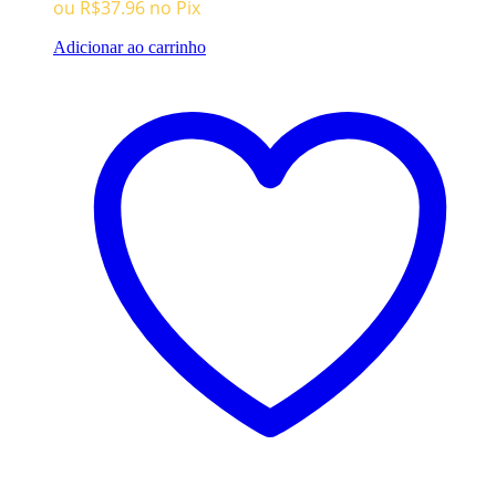
ou
R$
37.96
no Pix
R$74.96.
R$39.96.
Adicionar ao carrinho