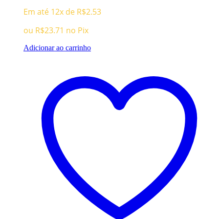
preço
preço
Em até 12x de
R$
2.53
original
atual
era:
é:
ou
R$
23.71
no Pix
R$119.96.
R$24.96.
Adicionar ao carrinho