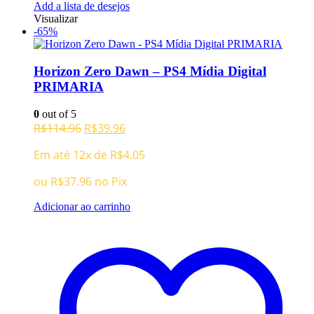
Add a lista de desejos
Visualizar
-65%
Horizon Zero Dawn – PS4 Mídia Digital
PRIMARIA
0
out of 5
O
O
R$
114.96
R$
39.96
preço
preço
Em até 12x de
R$
4.05
original
atual
era:
é:
ou
R$
37.96
no Pix
R$114.96.
R$39.96.
Adicionar ao carrinho