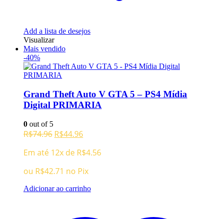
Add a lista de desejos
Visualizar
Mais vendido
-40%
Grand Theft Auto V GTA 5 – PS4 Mídia
Digital PRIMARIA
0
out of 5
O
O
R$
74.96
R$
44.96
preço
preço
Em até 12x de
R$
4.56
original
atual
era:
é:
ou
R$
42.71
no Pix
R$74.96.
R$44.96.
Adicionar ao carrinho