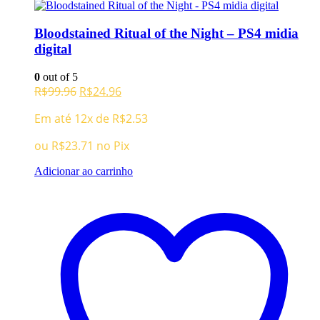
Bloodstained Ritual of the Night – PS4 midia
digital
0
out of 5
O
O
R$
99.96
R$
24.96
preço
preço
Em até 12x de
R$
2.53
original
atual
era:
é:
ou
R$
23.71
no Pix
R$99.96.
R$24.96.
Adicionar ao carrinho