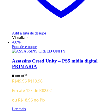
Add a lista de desejos
Visualizar
-60%
Fora de estoque
Assassins Creed Unity – PS5 midia digital
PRIMARIA
0
out of 5
O
O
R$
49.96
R$
19.96
preço
preço
Em até 12x de
R$
2.02
original
atual
era:
é:
ou
R$
18.96
no Pix
R$49.96.
R$19.96.
Ler mais