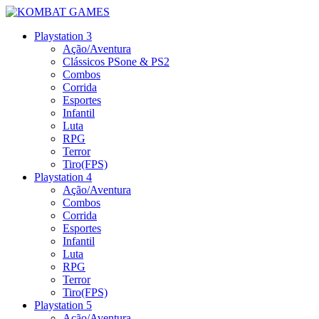
Playstation 3
Ação/Aventura
Clássicos PSone & PS2
Combos
Corrida
Esportes
Infantil
Luta
RPG
Terror
Tiro(FPS)
Playstation 4
Ação/Aventura
Combos
Corrida
Esportes
Infantil
Luta
RPG
Terror
Tiro(FPS)
Playstation 5
Ação/Aventura