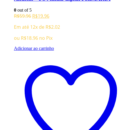
0
out of 5
O
O
R$
59.96
R$
19.96
preço
preço
Em até 12x de
R$
2.02
original
atual
era:
é:
ou
R$
18.96
no Pix
R$59.96.
R$19.96.
Adicionar ao carrinho