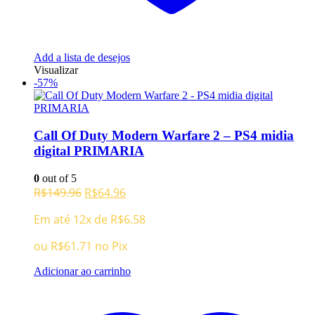
Add a lista de desejos
Visualizar
-57%
Call Of Duty Modern Warfare 2 – PS4 midia
digital PRIMARIA
0
out of 5
O
O
R$
149.96
R$
64.96
preço
preço
Em até 12x de
R$
6.58
original
atual
era:
é:
ou
R$
61.71
no Pix
R$149.96.
R$64.96.
Adicionar ao carrinho