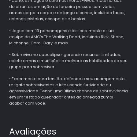
• Corte, esmague e atire nos mortos-vivos: mate hordas
de errantes em ação de terceira pessoa com várias
armas corpo a corpo e de longo alcance, incluindo tacos,
catanas, pistolas, escopetas e bestas.
• Jogue com 13 personagens clássicos: monte a sua
equipe de AMC’s The Walking Dead, incluindo Rick, Shane,
Michonne, Carol, Daryl e mais.
• Sobreviva no apocalipse: gerencie recursos limitados,
colete armas e munições e melhore as habilidades do seu
grupo para sobreviver.
• Experimente pura tensão: defenda o seu acampamento,
resgate sobreviventes e lute usando furtividade ou
agressividade. Tenha uma última chance de sobrevivência
em um “estado quebrado” antes da ameaça zumbi
acabar com você.
Avaliações