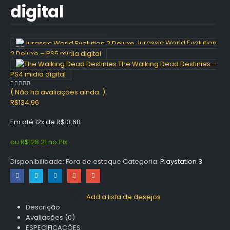
digital
Jurassic World Evolution
2 Deluxe – PS5 midia digital
The Walking Dead Destinies –
PS4 midia digital
( Não há avaliações ainda. )
0
out of 5
R$
134.96
Em até 12x de
R$
13.68
ou
R$
128.21
no Pix
Disponibilidade:
Fora de estoque
Categoria:
Playstation 3
Add a lista de desejos
Descrição
Avaliações (0)
ESPECIFICAÇÕES