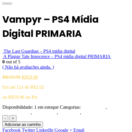
Vampyr – PS4 Mídia
Digital PRIMARIA
The Last Guardian – PS4 midia digital
A Plague Tale Innocence – PS4 midia digital PRIMARIA
0
out of 5
( Não há avaliações ainda. )
O
O
R$
119.96
R$
19.96
preço
preço
Em até 12x de
R$
2.02
original
atual
era:
é:
ou
R$
18.96
no Pix
R$119.96.
R$19.96.
Disponibilidade:
1 em estoque
Categorias:
Playstation 4
,
Ação/Aventura
,
Playstation 4
,
Promoções
,
Terror
-
+
Adicionar ao carrinho
Facebook
Twitter
LinkedIn
Google +
Email