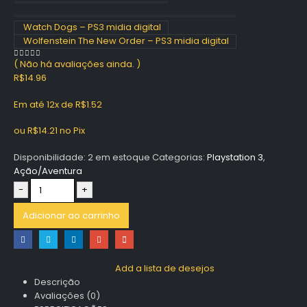
Watch Dogs – PS3 midia digital
Wolfenstein The New Order – PS3 midia digital
( Não há avaliações ainda. )
0
out of 5
R$
14.96
Em até 12x de
R$
1.52
ou
R$
14.21
no Pix
Disponibilidade:
2 em estoque
Categorias:
Playstation 3
,
Ação/Aventura
-
+
Adicionar ao carrinho
Add a lista de desejos
Descrição
Avaliações (0)