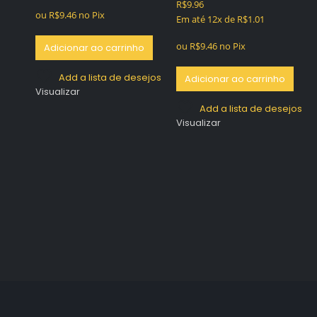
R$
9.96
0
out of 5
ou
R$
9.46
no Pix
Em até 12x de
R$
1.01
ou
R$
9.46
no Pix
Adicionar ao carrinho
Add a lista de desejos
Adicionar ao carrinho
Visualizar
Add a lista de desejos
Visualizar