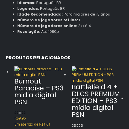
Idiomas:
Português BR
Legendas:
Português BR
Idade Recomendada:
Para maiores de 18 anos
Número de jogadores offline:
1
Número de jogadores online:
2 até 4
Resolução:
Até 1080p
PRODUTOS RELACIONADOS
Burnout
Battlefield 4 +
Paradise – PS3
DLCS PREMIUM
midia digital
EDITION – PS3
PSN
midia digital
PSN
R$
9.96
0
out of 5
Em até 12x de
R$
1.01