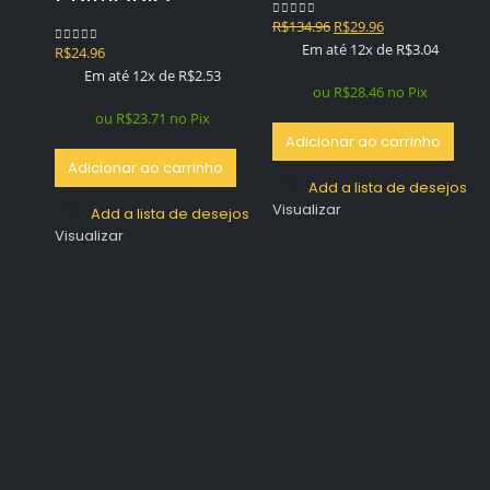
O
O
R$
134.96
R$
29.96
0
out of 5
preço
preço
Em até 12x de
R$
3.04
R$
24.96
0
out of 5
original
atual
Em até 12x de
R$
2.53
era:
é:
ou
R$
28.46
no Pix
R$134.96.
R$29.96.
ou
R$
23.71
no Pix
Adicionar ao carrinho
Adicionar ao carrinho
Add a lista de desejos
Visualizar
Add a lista de desejos
Visualizar