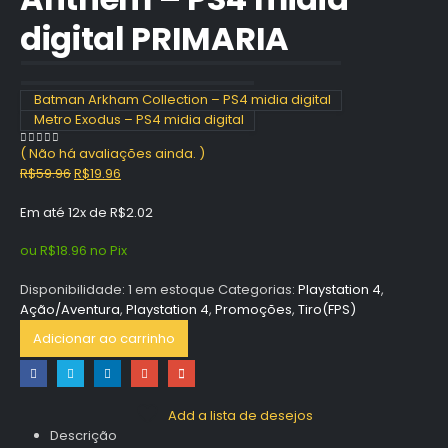
digital PRIMARIA
Batman Arkham Collection – PS4 midia digital
Metro Exodus – PS4 midia digital
( Não há avaliações ainda. )
0
out of 5
O
O
R$
59.96
R$
19.96
preço
preço
Em até 12x de
R$
2.02
original
atual
era:
é:
ou
R$
18.96
no Pix
R$59.96.
R$19.96.
Disponibilidade:
1 em estoque
Categorias:
Playstation 4
,
Ação/Aventura
,
Playstation 4
,
Promoções
,
Tiro(FPS)
Adicionar ao carrinho
Add a lista de desejos
Descrição