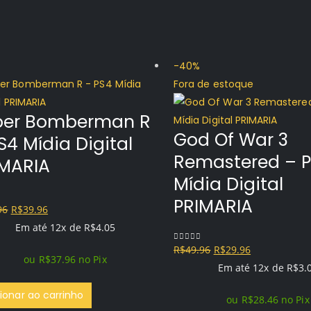
-40%
Fora de estoque
per Bomberman R
God Of War 3
S4 Mídia Digital
Remastered – 
IMARIA
Mídia Digital
PRIMARIA
O
O
96
R$
39.96
f 5
preço
preço
Em até 12x de
R$
4.05
original
atual
O
O
R$
49.96
R$
29.96
0
out of 5
ou
R$
37.96
no Pix
era:
é:
preço
preço
Em até 12x de
R$
3.
R$74.96.
R$39.96.
original
atual
ionar ao carrinho
ou
R$
28.46
no Pix
era:
é: