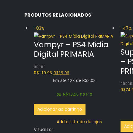
PRODUTOS RELACIONADOS
-83%
-47%
Vampyr – PS4 Mídia
Su
Digital PRIMARIA
– P
PR
O
O
R$
119.96
R$
19.96
0
out of 5
preço
preço
Em até 12x de
R$
2.02
original
atual
R$
74.
0
out o
ou
R$
18.96
no Pix
era:
é:
R$119.96.
R$19.96.
Adicionar ao carrinho
Add a lista de desejos
Adic
Visualizar