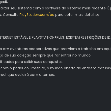
ps5.
tualizar seu sistema com o software do sistema mais recente. É 
s. Consulte
PlayStation.com/bc
para obter mais detalhes.
TERNET ESTÁVEL E PLAYSTATION®PLUS. EXISTEM RESTRIÇÕES DE ID
s em aventuras cooperativas que premiam o trabalho em equipe
nça de sua coleção sempre que for entrar no mundo.
ficadas para exibir suas conquistas.
 o poder do Frostbite, o mundo aberto de Anthem traz inimigo
eal que evoluirá com o tempo.