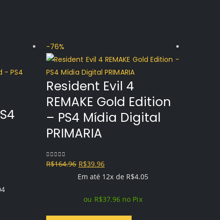
-76%
-65%
Resident Evil 4
REMAKE Gold Edition
PS4
– PS4 Mídia Digital
PRIMARIA
O
O
R$
164.96
R$
39.96
0
out of 5
preço
preço
Em até 12x de
R$
4.05
original
atual
04
ou
R$
37.96
no Pix
era:
é:
R$164.96.
R$39.96.