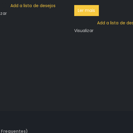
R$49.96.
R$29.96.
Add a lista de desejos
Ler mais
izar
Add a lista de de
Visualizar
 Frequentes)