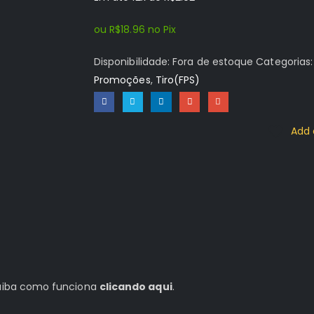
original
atual
era:
é:
ou
R$
18.96
no Pix
R$59.96.
R$19.96.
Disponibilidade:
Fora de estoque
Categorias
Promoções
,
Tiro(FPS)
Add 
 saiba como funciona
clicando aqui
.