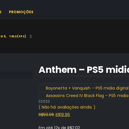
5
PROMOÇÕES
N 5
,
TIRO(FPS)
Anthem – PS5 midia
Bayonetta + Vanquish – PS5 midia digital
Assassins Creed IV Black Flag – PS5 midia 
( Não há avaliações ainda. )
0
out of 5
O
O
R$
59.96
R$
19.96
preço
preço
Em até 12x de
R$
2.02