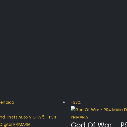
vendido
-33%
God Of War – P