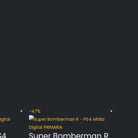
-47%
-75%
S4
Super Bomberman R