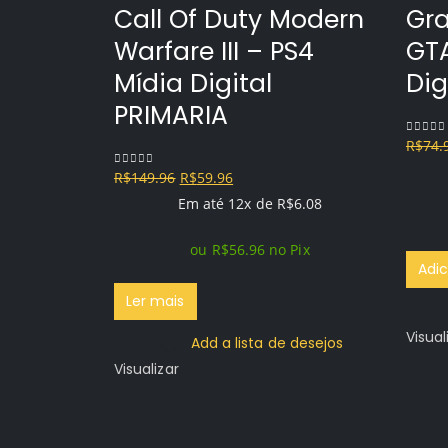
Call Of Duty Modern
Gra
Warfare III – PS4
GTA
Mídia Digital
Dig
PRIMARIA
R$
74.
0
out o
O
O
R$
149.96
R$
59.96
0
out of 5
preço
preço
Em até 12x de
R$
6.08
original
atual
ou
R$
56.96
no Pix
era:
é:
Adic
R$149.96.
R$59.96.
Ler mais
Visual
Add a lista de desejos
Visualizar