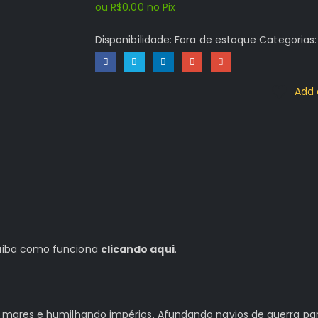
ou
R$
0.00
no Pix
Disponibilidade:
Fora de estoque
Categorias
Add 
 saiba como funciona
clicando aqui
.
 os mares e humilhando impérios. Afundando navios de guerra pa