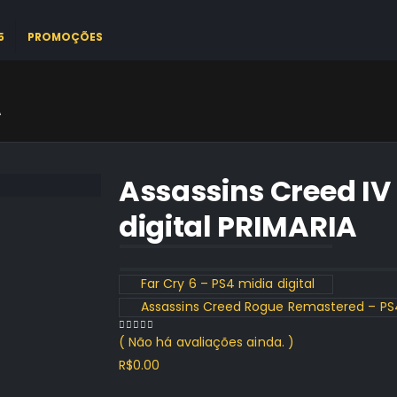
5
PROMOÇÕES
A
Assassins Creed IV 
digital PRIMARIA
Far Cry 6 – PS4 midia digital
Assassins Creed Rogue Remastered – PS4 
( Não há avaliações ainda. )
0
out of 5
R$
0.00