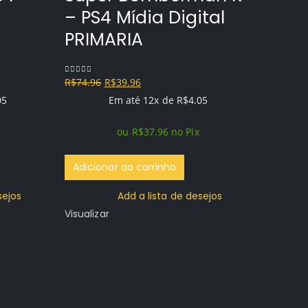
– PS4 Mídia Digital
PRIMARIA
O
O
R$
74.96
R$
39.96
0
out of 5
preço
preço
05
Em até 12x de
R$
4.05
original
atual
ou
R$
37.96
no Pix
era:
é:
R$74.96.
R$39.96.
Adicionar ao carrinho
Assa
sejos
Add a lista de desejos
Valh
Visualizar
Digi
R$
159.96
0
out of 5