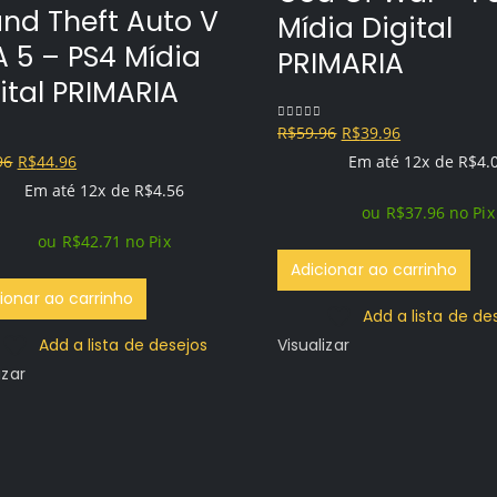
nd Theft Auto V
Mídia Digital
 5 – PS4 Mídia
PRIMARIA
ital PRIMARIA
O
O
R$
59.96
R$
39.96
0
out of 5
O
O
preço
preço
96
R$
44.96
Em até 12x de
R$
4.
f 5
preço
preço
original
atual
Em até 12x de
R$
4.56
ou
R$
37.96
no Pix
original
atual
era:
é:
ou
R$
42.71
no Pix
era:
é:
R$59.96.
R$39.96.
Adicionar ao carrinho
R$74.96.
R$44.96.
ionar ao carrinho
Add a lista de de
Add a lista de desejos
Visualizar
izar