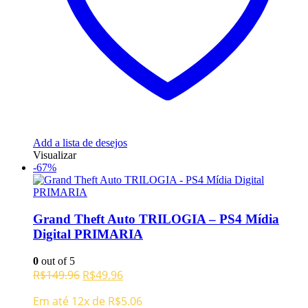
Add a lista de desejos
Visualizar
-67%
Grand Theft Auto TRILOGIA – PS4 Mídia
Digital PRIMARIA
0
out of 5
O
O
R$
149.96
R$
49.96
preço
preço
Em até 12x de
R$
5.06
original
atual