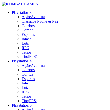
Playstation 3
Ação/Aventura
Clássicos PSone & PS2
Combos
Corrida
Esportes
Infantil
Luta
RPG
Terror
Tiro(FPS)
Playstation 4
Ação/Aventura
Combos
Corrida
Esportes
Infantil
Luta
RPG
Terror
Tiro(FPS)
Playstation 5
Ação/Aventura