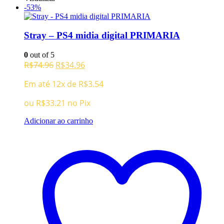
-53%
Stray – PS4 midia digital PRIMARIA
0
out of 5
O
O
R$
74.96
R$
34.96
preço
preço
Em até 12x de
R$
3.54
original
atual
era:
é:
ou
R$
33.21
no Pix
R$74.96.
R$34.96.
Adicionar ao carrinho