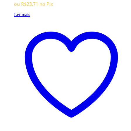
era:
é:
ou
R$
23.71
no Pix
R$189.96.
R$24.96.
Ler mais