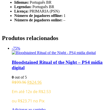
Idiomas:
Português BR
Legendas:
Português BR
Licença:
PRIMARIA (PSN)
Número de jogadores offline:
1
Número de jogadores online:
–
Produtos relacionados
-75%
Bloodstained Ritual of the Night – PS4 midia
digital
0
out of 5
O
O
R$
99.96
R$
24.96
preço
preço
Em até 12x de
R$
2.53
original
atual
era:
é:
ou
R$
23.71
no Pix
R$99.96.
R$24.96.
Adicionar ao carrinho