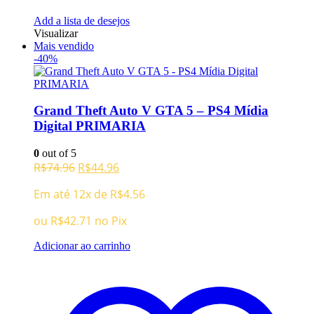
Add a lista de desejos
Visualizar
Mais vendido
-40%
Grand Theft Auto V GTA 5 – PS4 Mídia
Digital PRIMARIA
0
out of 5
O
O
R$
74.96
R$
44.96
preço
preço
Em até 12x de
R$
4.56
original
atual
era:
é:
ou
R$
42.71
no Pix
R$74.96.
R$44.96.
Adicionar ao carrinho