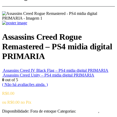
Assassins Creed Rogue
Remastered – PS4 midia digital
PRIMARIA
Assassins Creed IV Black Flag – PS4 midia digital PRIMARIA
Assassins Creed Unity – PS4 midia digital PRIMARIA
0
out of 5
( Não há avaliações ainda. )
R$
0.00
ou
R$
0.00
no Pix
Disponibilidade:
Fora de estoque
Categorias:
Playstation 4
,
Ação/Aventura