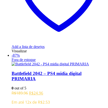
Add a lista de desejos
Visualizar
-87%
Fora de estoque
Battlefield 2042 – PS4 midia digital
PRIMARIA
0
out of 5
O
O
R$
189.96
R$
24.96
preço
preço
Em até 12x de
R$
2.53
original
atual