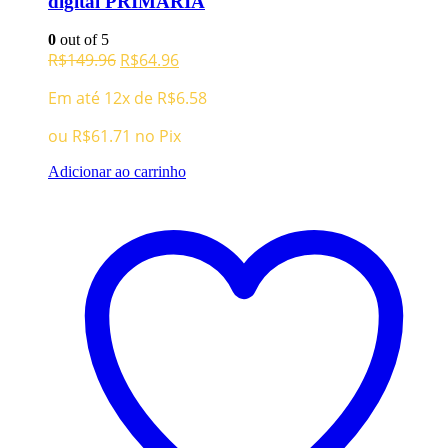
digital PRIMARIA
0
out of 5
O
O
R$
149.96
R$
64.96
preço
preço
Em até 12x de
R$
6.58
original
atual
era:
é:
ou
R$
61.71
no Pix
R$149.96.
R$64.96.
Adicionar ao carrinho