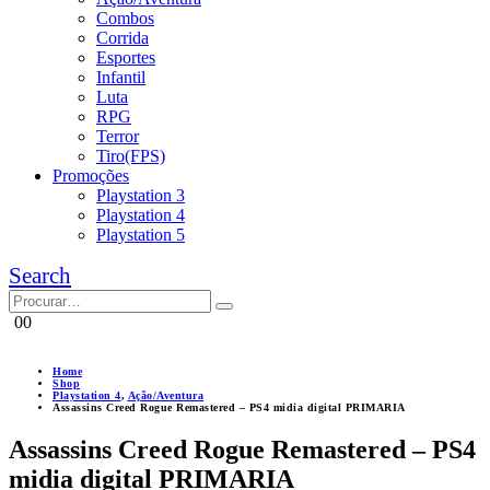
Combos
Corrida
Esportes
Infantil
Luta
RPG
Terror
Tiro(FPS)
Promoções
Playstation 3
Playstation 4
Playstation 5
Search
0
0
Home
Shop
Playstation 4
,
Ação/Aventura
Assassins Creed Rogue Remastered – PS4 midia digital PRIMARIA
Assassins Creed Rogue Remastered – PS4
midia digital PRIMARIA