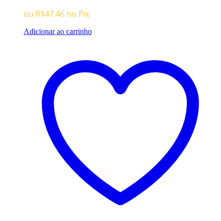
era:
é:
ou
R$
47.46
no Pix
R$149.96.
R$49.96.
Adicionar ao carrinho