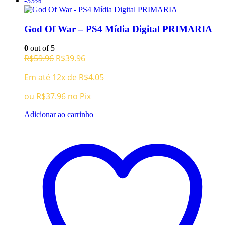
-33%
God Of War – PS4 Mídia Digital PRIMARIA
0
out of 5
O
O
R$
59.96
R$
39.96
preço
preço
Em até 12x de
R$
4.05
original
atual
era:
é:
ou
R$
37.96
no Pix
R$59.96.
R$39.96.
Adicionar ao carrinho