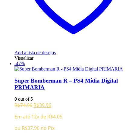
Add a lista de desejos
Visualizar
-47%
Super Bomberman R – PS4 Mídia Digital
PRIMARIA
0
out of 5
O
O
R$
74.96
R$
39.96
preço
preço
Em até 12x de
R$
4.05
original
atual
era:
é:
ou
R$
37.96
no Pix
R$74.96.
R$39.96.