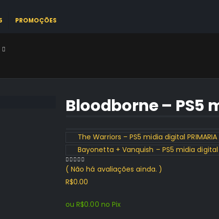
5
PROMOÇÕES
Bloodborne – PS5 m
The Warriors – PS5 midia digital PRIMARIA
Bayonetta + Vanquish – PS5 midia digital
( Não há avaliações ainda. )
0
out of 5
R$
0.00
ou
R$
0.00
no Pix