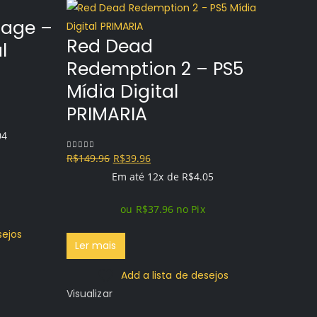
llage –
Red Dead
l
Redemption 2 – PS5
Mídia Digital
PRIMARIA
04
O
O
R$
149.96
R$
39.96
0
out of 5
preço
preço
Em até 12x de
R$
4.05
original
atual
ou
R$
37.96
no Pix
era:
é:
The 
R$149.96.
R$39.96.
sejos
Ler mais
PS5 M
PRIM
Add a lista de desejos
Visualizar