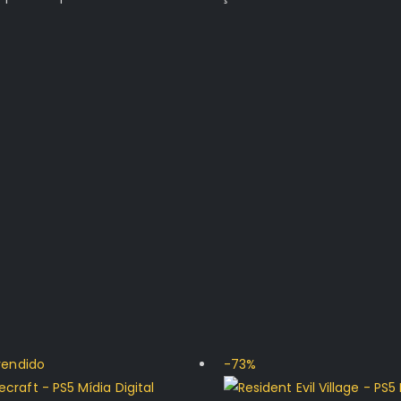
vendido
-73%