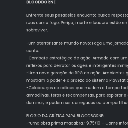
BLOODBORNE
Enfrente seus pesadelos enquanto busca respos
ruas como fogo. Perigo, morte e loucura estão e
sobreviver.
-Um aterrorizante mundo novo: Faça uma jornada 
canto.
-Combate estratégico de ação: Armado com um ars
reflexos para derrotar os ágeis e inteligentes in
-Uma nova geração de RPG de ação: Ambientes gó
mostram o poder e a proeza do sistema PlayStati
-Calabouços de cálices que mudam o tempo todo p
armadilhas, feras e recompensas, para explorar 
dominar, e podem ser carregados ou compartilh
ELOGIO DA CRÍTICA PARA BLOODBORNE:
-“Uma obra prima macabra.” 9.75/10 – Game Info