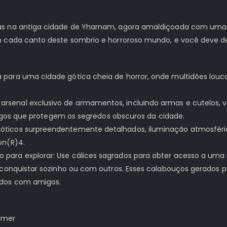
tas na antiga cidade de Yharnam, agora amaldiçoada com uma
m cada canto deste sombrio e horroroso mundo, e você deve d
para uma cidade gótica cheia de horror, onde multidões louc
enal exclusivo de armamentos, incluindo armas e cutelos, voc
imigos que protegem os segredos obscuros da cidade.
ticos surpreendentemente detalhados, iluminação atmosféric
on(R)4.
ara explorar: Use cálices sagrados para obter acesso a uma r
e conquistar sozinho ou com outros. Esses calabouços gerados
ados com amigos.
rmer