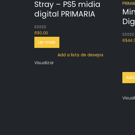
Stray – PS5 midia
Min
digital PRIMARIA
Dig
R$
0.00
0
out of 5
R$
44.
0
out o
Ler mais
Add a lista de desejos
Visualizar
Adic
Visual