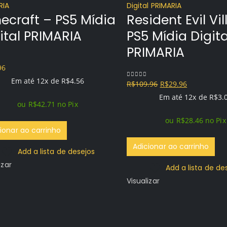
ecraft – PS5 Mídia
Resident Evil Vi
ital PRIMARIA
PS5 Mídia Digita
PRIMARIA
96
f 5
Em até 12x de
R$
4.56
O
O
R$
109.96
R$
29.96
0
out of 5
preço
preço
Em até 12x de
R$
3.
ou
R$
42.71
no Pix
original
atual
ou
R$
28.46
no Pix
era:
é:
ionar ao carrinho
R$109.96.
R$29.96.
Adicionar ao carrinho
Add a lista de desejos
izar
Add a lista de de
Visualizar