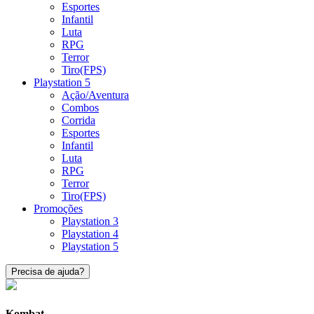
Esportes
Infantil
Luta
RPG
Terror
Tiro(FPS)
Playstation 5
Ação/Aventura
Combos
Corrida
Esportes
Infantil
Luta
RPG
Terror
Tiro(FPS)
Promoções
Playstation 3
Playstation 4
Playstation 5
Precisa de ajuda?
Kombat