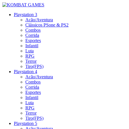
Playstation 3
Ação/Aventura
Clássicos PSone & PS2
Combos
Corrida
Esportes
Infantil
Luta
RPG
Terror
Tiro(FPS)
Playstation 4
Ação/Aventura
Combos
Corrida
Esportes
Infantil
Luta
RPG
Terror
Tiro(FPS)
Playstation 5
Ação/Aventura