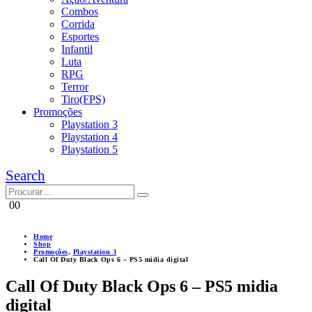
Combos
Corrida
Esportes
Infantil
Luta
RPG
Terror
Tiro(FPS)
Promoções
Playstation 3
Playstation 4
Playstation 5
Search
0
0
Home
Shop
Promoções
,
Playstation 3
Call Of Duty Black Ops 6 – PS5 midia digital
Call Of Duty Black Ops 6 – PS5 midia
digital