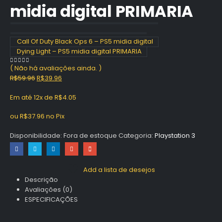
midia digital PRIMARIA
Call Of Duty Black Ops 6 – PS5 midia digital
Dying Light – PS5 midia digital PRIMARIA
( Não há avaliações ainda. )
0
out of 5
O
O
R$
59.96
R$
39.96
preço
preço
Em até 12x de
R$
4.05
original
atual
era:
é:
ou
R$
37.96
no Pix
R$59.96.
R$39.96.
Disponibilidade:
Fora de estoque
Categoria:
Playstation 3
Add a lista de desejos
Descrição
Avaliações (0)
ESPECIFICAÇÕES