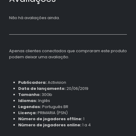
Não há avaliações ainda.
Apenas clientes conectados que compraram este produto
podem deixar uma avaliação.
Publicadora:
Activision
Data de lançamento:
20/06/2019
Tamanho:
30Gb
Idiomas:
Inglês
Legendas:
Português BR
Licença:
PRIMARIA (PSN)
Número de jogadores offline:
1
Número de jogadores online:
1 a 4