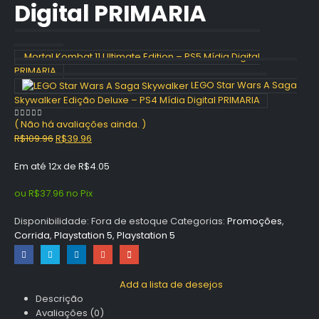
Digital PRIMARIA
Mortal Kombat 11 Ultimate Edition – PS5 Mídia Digital
PRIMARIA
LEGO Star Wars A Saga
Skywalker Edição Deluxe – PS4 Mídia Digital PRIMARIA
( Não há avaliações ainda. )
0
out of 5
O
O
R$
109.96
R$
39.96
preço
preço
Em até 12x de
R$
4.05
original
atual
era:
é:
ou
R$
37.96
no Pix
R$109.96.
R$39.96.
Disponibilidade:
Fora de estoque
Categorias:
Promoções
,
Corrida
,
Playstation 5
,
Playstation 5
Add a lista de desejos
Descrição
Avaliações (0)