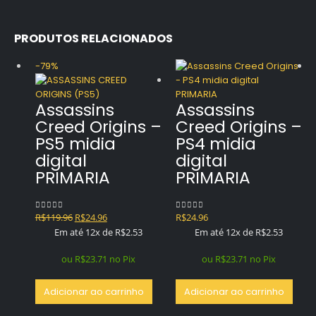
PRODUTOS RELACIONADOS
-79%
Assassins
Assassins
Creed Origins –
Creed Origins –
PS5 midia
PS4 midia
digital
digital
PRIMARIA
PRIMARIA
O
O
R$
119.96
R$
24.96
R$
24.96
0
out of 5
0
out of 5
preço
preço
Em até 12x de
R$
2.53
Em até 12x de
R$
2.53
original
atual
era:
é:
ou
R$
23.71
no Pix
ou
R$
23.71
no Pix
R$119.96.
R$24.96.
Adicionar ao carrinho
Adicionar ao carrinho