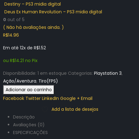
Destiny – PS3 midia digital
Deus Ex Human Revolution – PS3 midia digital
0
out of 5
( Não há avaliações ainda. )
R$
14.96
Em até 12x de
R$
1.52
ou
R$
14.21
no Pix
Disponibilidade:
1 em estoque
Categorias:
Playstation 3
,
Ação/Aventura
,
Tiro(FPS)
Adicionar ao carrinho
Facebook
Twitter
LinkedIn
Google +
Email
Add a lista de desejos
Descrição
Avaliações (0)
ESPECIFICAÇÕES