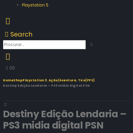
Playstation 5
Search
0
0
Home
Shop
Playstation 3
,
Ação/Aventura
,
Tiro(FPS)
Destiny Edição Lendaria – PS3 midia digital PSN
Destiny Edição Lendaria –
PS3 midia digital PSN