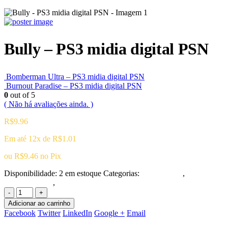
Bully – PS3 midia digital PSN
Bomberman Ultra – PS3 midia digital PSN
Burnout Paradise – PS3 midia digital PSN
0
out of 5
( Não há avaliações ainda. )
R$
9.96
Em até 12x de
R$
1.01
ou
R$
9.46
no Pix
Disponibilidade:
2 em estoque
Categorias:
Playstation 3
,
Ação/Aventura
,
Clássicos PSone & PS2
-
+
Adicionar ao carrinho
Facebook
Twitter
LinkedIn
Google +
Email