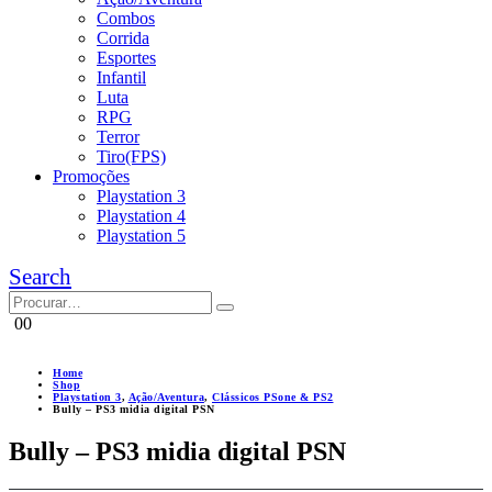
Combos
Corrida
Esportes
Infantil
Luta
RPG
Terror
Tiro(FPS)
Promoções
Playstation 3
Playstation 4
Playstation 5
Search
0
0
Home
Shop
Playstation 3
,
Ação/Aventura
,
Clássicos PSone & PS2
Bully – PS3 midia digital PSN
Bully – PS3 midia digital PSN