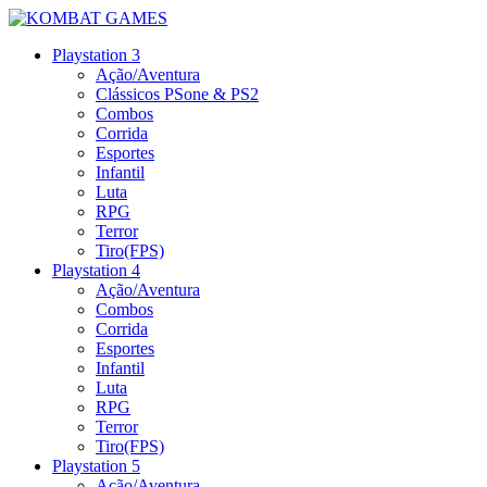
Playstation 3
Ação/Aventura
Clássicos PSone & PS2
Combos
Corrida
Esportes
Infantil
Luta
RPG
Terror
Tiro(FPS)
Playstation 4
Ação/Aventura
Combos
Corrida
Esportes
Infantil
Luta
RPG
Terror
Tiro(FPS)
Playstation 5
Ação/Aventura