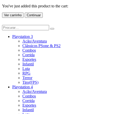
You've just added this product to the cart:
Ver carrinho
Continuar
Playstation 3
Ação/Aventura
Clássicos PSone & PS2
Combos
Corrida
Esportes
Infantil
Luta
RPG
Terror
Tiro(FPS)
Playstation 4
Ação/Aventura
Combos
Corrida
Esportes
Infantil