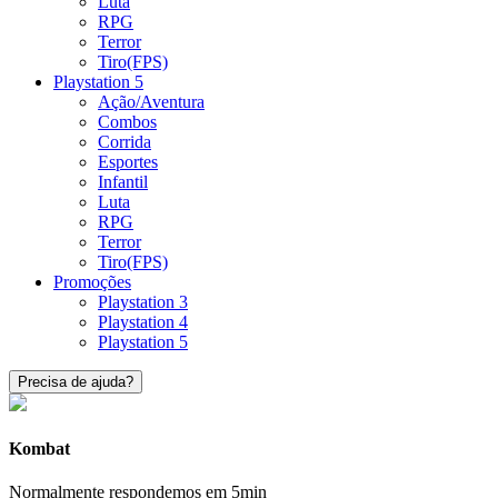
Luta
RPG
Terror
Tiro(FPS)
Playstation 5
Ação/Aventura
Combos
Corrida
Esportes
Infantil
Luta
RPG
Terror
Tiro(FPS)
Promoções
Playstation 3
Playstation 4
Playstation 5
Precisa de ajuda?
Kombat
Normalmente respondemos em 5min