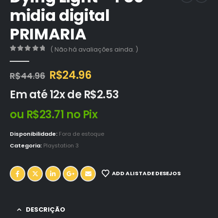
midia digital
PRIMARIA
( Não há avaliações ainda. )
0
out of 5
O
O
R$
24.96
R$
44.96
preço
preço
Em até 12x de
R$
2.53
original
atual
era:
é:
ou
R$
23.71
no Pix
R$44.96.
R$24.96.
Disponibilidade:
Fora de estoque
Categoria:
Playstation 3
ADD A LISTA DE DESEJOS
DESCRIÇÃO