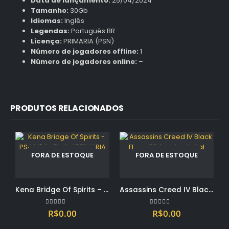
Data de lançamento:
25/04/2024
Tamanho:
30Gb
Idiomas:
Inglês
Legendas:
Português BR
Licença:
PRIMARIA (PSN)
Número de jogadores offline:
1
Número de jogadores online:
–
PRODUTOS RELACIONADOS
FORA DE ESTOQUE
FORA DE ESTOQUE
Kena Bridge Of Spirits – PS4 Mídia Digital PRIMARIA
Assassins Creed IV Black Flag – PS4 midia digital PRIMARIA
0
out of 5
0
out of 5
R$
0.00
R$
0.00