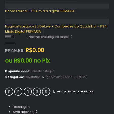
Doom Eternal – PS4 midia digital PRIMARIA
Hogwarts Legacy Ed Deluxe + Campeões do Quadribol – PS4
Mídia Digital PRIMARIA
( Não há avaliações ainda. )
0
out of 5
O
O
R$
0.00
R$
49.96
preço
preço
ou
R$
0.00
no Pix
original
atual
era:
é:
R$49.96.
R$0.00.
Disponibilidade:
Fora de estoque
Categorias:
Playstation 4
,
Ação/Aventura
,
RPG
,
Tiro(FPS)
ADD A LISTA DE DESEJOS
Descrição
Avaliações (0)