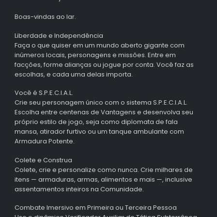
Boas-vindas ao lar.
Liberdade e Independência
Faça o que quiser em um mundo aberto gigante com
inúmeros locais, personagens e missões. Entre em
facções, forme alianças ou jogue por conta. Você faz as
escolhas, e cada uma delas importa.
Você é S.P.E.C.I.A.L.
Crie seu personagem único com o sistema S.P.E.C.I.A.L.
Escolha entre centenas de Vantagens e desenvolva seu
próprio estilo de jogo, seja como diplomata de fala
mansa, atirador furtivo ou um tanque ambulante com
Armadura Potente.
Colete e Construa
Colete, crie e personalize como nunca. Crie milhares de
itens — armaduras, armas, alimentos e mais —, inclusive
assentamentos inteiros na Comunidade.
Combate Imersivo em Primeira ou Terceira Pessoa