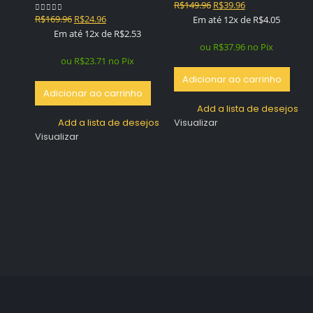
O
O
R$
149.96
R$
39.96
0
out of 5
O
O
preço
preço
R$
169.96
R$
24.96
Em até 12x de
R$
4.05
0
out of 5
preço
preço
original
atual
Em até 12x de
R$
2.53
original
atual
era:
é:
ou
R$
37.96
no Pix
era:
é:
R$149.96.
R$39.96.
ou
R$
23.71
no Pix
R$169.96.
R$24.96.
Adicionar ao carrinho
Adicionar ao carrinho
Add a lista de desejos
Add a lista de desejos
Visualizar
Visualizar