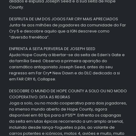
aliados e expulsa Joseph Seed e a sua seita de Hope
County.
DESFRUTA DE UM DOS JOGOS FAR CRY MAIS APRECIADOS
Junta-te aos milhões de jogadores da comunidade do Far
Cry 5 e descobre aquilo que a IGN descreve como
“diversão frenética”.
ENFRENTA A SEITA PERVERSA DE JOSEPH SEED
Ajuda Hope County a libertar-se da seita de Eden’s Gate e
da família Seed. Observa a primeira aparição do
carismático antagonista Joseph Seed, antes do seu
regresso em Far Cry® New Dawn e do DLC dedicado a si
em FAR CRY 6, Collapse.
DESCOBRE O MUNDO DE HOPE COUNTY A SOLO OU NO MODO
COOPERATIVO: DITA AS REGRAS
Joga a solo, ou no modo cooperativo para dois jogadores,
no imenso mundo aberto de Hope County, agora
disponível em 60 fps para a PS5™. Enfrenta os capangas
da seita em lutas épicas recorrendo a um amplo arsenal,
incluindo desde lança-foguetes a pás, ao volante de
carros potentes e icónicos, motos 4, aviões e muito, muito