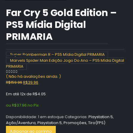
Far Cry 5 Gold Edition –
PS5 Mídia Digital
PRIMARIA
Super Bomberman R – PS5 Mídia Digital PRIMARIA
Marvels Spider Man Edição Jogo Do Ano – PS5 Mídia Digital
PRIMARIA
( Não há avaliações ainda. )
0
out of 5
O
O
R$
159.96
R$
39.96
preço
preço
Em até 12x de
R$
4.05
original
atual
era:
é:
ou
R$
37.96
no Pix
R$159.96.
R$39.96.
Disponibilidade:
1 em estoque
Categorias:
Playstation 5
,
Ação/Aventura
,
Playstation 5
,
Promoções
,
Tiro(FPS)
Adicionar ao carrinho