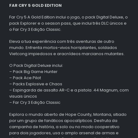
FAR CRY 5 GOLD EDITION
Far Cry 5 A Gold Edition inclui o jogo, o pack Digital Deluxe, o
pack Explorer e o season pass, que inclui três DLC únicos e
o Far Cry 3 Edição Classic.
Eleva a tua experiência com três aventuras de outro
mundo. Enfrenta mortos-vivos horripilantes, soldados
Vietcong impiedosos e aracnídeos marcianos mutantes.
O Pack Digital Deluxe inclui:
– Pack Big Game Hunter
– Pack Ace Pilot
– Packs Explosive e Chaos
– Espingarda de assalto AR-C e a pistola .44 Magnum, com
visuais únicos
– Far Cry 3 Edição Classic
Explora o mundo aberto de Hope County, Montana, sitiado
por um grupo de fanáticos apocalípticos. Desfruta da
campanha de história, a solo ou no modo cooperativo
para dois jogadores, usa o amplo arsenal de armas e