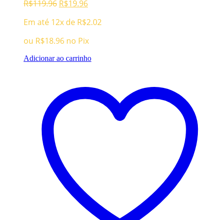
O
O
R$
119.96
R$
19.96
preço
preço
Em até 12x de
R$
2.02
original
atual
era:
é:
ou
R$
18.96
no Pix
R$119.96.
R$19.96.
Adicionar ao carrinho