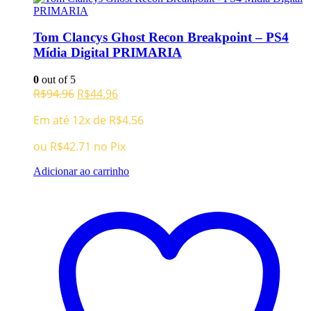
Tom Clancys Ghost Recon Breakpoint – PS4
Mídia Digital PRIMARIA
0
out of 5
O
O
R$
94.96
R$
44.96
preço
preço
Em até 12x de
R$
4.56
original
atual
era:
é:
ou
R$
42.71
no Pix
R$94.96.
R$44.96.
Adicionar ao carrinho