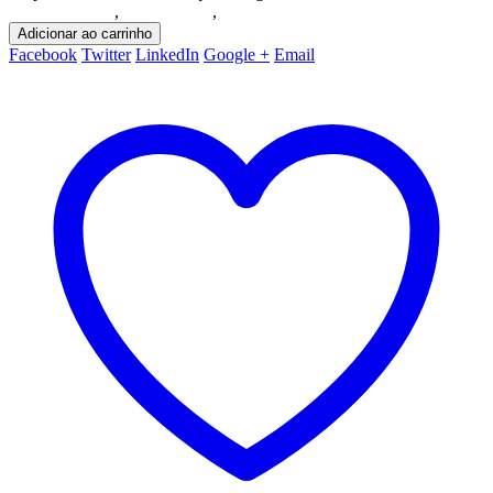
Ação/Aventura
,
Playstation 5
,
Promoções
Adicionar ao carrinho
Facebook
Twitter
LinkedIn
Google +
Email