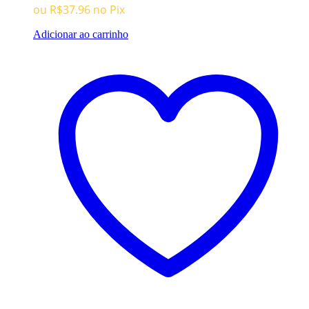
era:
é:
ou
R$
37.96
no Pix
R$159.96.
R$39.96.
Adicionar ao carrinho