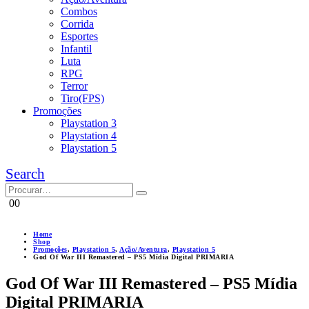
Combos
Corrida
Esportes
Infantil
Luta
RPG
Terror
Tiro(FPS)
Promoções
Playstation 3
Playstation 4
Playstation 5
Search
0
0
Home
Shop
Promoções
,
Playstation 5
,
Ação/Aventura
,
Playstation 5
God Of War III Remastered – PS5 Mídia Digital PRIMARIA
God Of War III Remastered – PS5 Mídia
Digital PRIMARIA