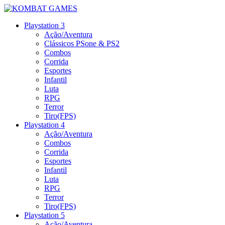
Playstation 3
Ação/Aventura
Clássicos PSone & PS2
Combos
Corrida
Esportes
Infantil
Luta
RPG
Terror
Tiro(FPS)
Playstation 4
Ação/Aventura
Combos
Corrida
Esportes
Infantil
Luta
RPG
Terror
Tiro(FPS)
Playstation 5
Ação/Aventura