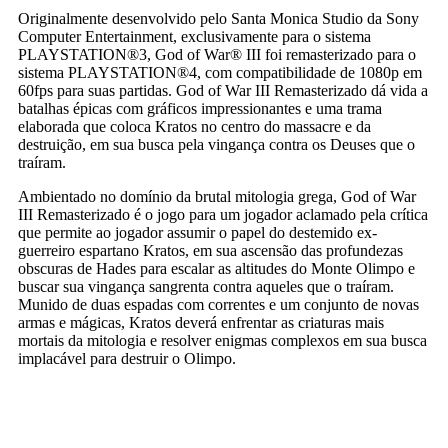
Originalmente desenvolvido pelo Santa Monica Studio da Sony
Computer Entertainment, exclusivamente para o sistema
PLAYSTATION®3, God of War® III foi remasterizado para o
sistema PLAYSTATION®4, com compatibilidade de 1080p em
60fps para suas partidas. God of War III Remasterizado dá vida a
batalhas épicas com gráficos impressionantes e uma trama
elaborada que coloca Kratos no centro do massacre e da
destruição, em sua busca pela vingança contra os Deuses que o
traíram.
Ambientado no domínio da brutal mitologia grega, God of War
III Remasterizado é o jogo para um jogador aclamado pela crítica
que permite ao jogador assumir o papel do destemido ex-
guerreiro espartano Kratos, em sua ascensão das profundezas
obscuras de Hades para escalar as altitudes do Monte Olimpo e
buscar sua vingança sangrenta contra aqueles que o traíram.
Munido de duas espadas com correntes e um conjunto de novas
armas e mágicas, Kratos deverá enfrentar as criaturas mais
mortais da mitologia e resolver enigmas complexos em sua busca
implacável para destruir o Olimpo.