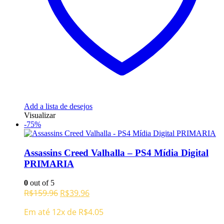
Add a lista de desejos
Visualizar
-75%
Assassins Creed Valhalla – PS4 Mídia Digital
PRIMARIA
0
out of 5
O
O
R$
159.96
R$
39.96
preço
preço
Em até 12x de
R$
4.05
original
atual