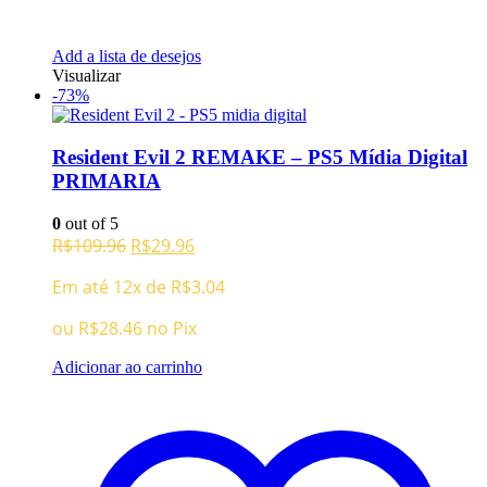
Add a lista de desejos
Visualizar
-73%
Resident Evil 2 REMAKE – PS5 Mídia Digital
PRIMARIA
0
out of 5
O
O
R$
109.96
R$
29.96
preço
preço
Em até 12x de
R$
3.04
original
atual
era:
é:
ou
R$
28.46
no Pix
R$109.96.
R$29.96.
Adicionar ao carrinho