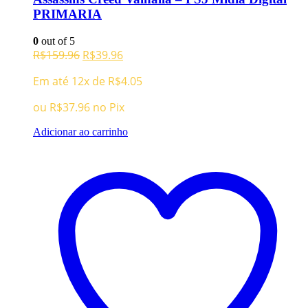
PRIMARIA
0
out of 5
O
O
R$
159.96
R$
39.96
preço
preço
Em até 12x de
R$
4.05
original
atual
era:
é:
ou
R$
37.96
no Pix
R$159.96.
R$39.96.
Adicionar ao carrinho