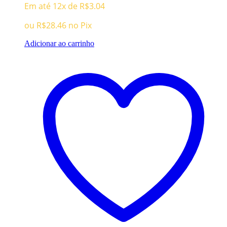
Em até 12x de
R$
3.04
original
atual
era:
é:
ou
R$
28.46
no Pix
R$134.96.
R$29.96.
Adicionar ao carrinho