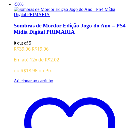
-50%
Sombras de Mordor Edição Jogo do Ano – PS4
Mídia Digital PRIMARIA
0
out of 5
O
O
R$
39.96
R$
19.96
preço
preço
Em até 12x de
R$
2.02
original
atual
era:
é:
ou
R$
18.96
no Pix
R$39.96.
R$19.96.
Adicionar ao carrinho