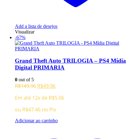
Add a lista de desejos
Visualizar
-67%
Grand Theft Auto TRILOGIA – PS4 Mídia
Digital PRIMARIA
0
out of 5
O
O
R$
149.96
R$
49.96
preço
preço
Em até 12x de
R$
5.06
original
atual
era:
é:
ou
R$
47.46
no Pix
R$149.96.
R$49.96.
Adicionar ao carrinho