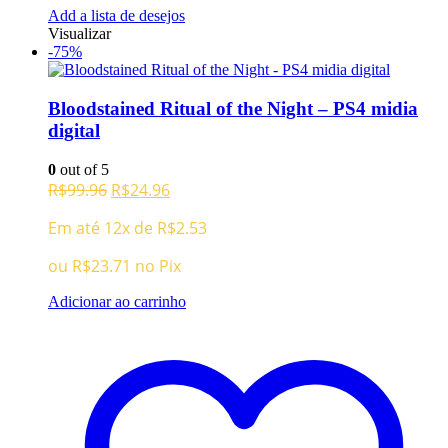
Add a lista de desejos
Visualizar
-75%
Bloodstained Ritual of the Night – PS4 midia
digital
0
out of 5
O
O
R$
99.96
R$
24.96
preço
preço
Em até 12x de
R$
2.53
original
atual
era:
é:
ou
R$
23.71
no Pix
R$99.96.
R$24.96.
Adicionar ao carrinho