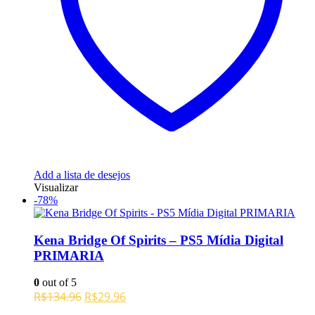
Add a lista de desejos
Visualizar
-78%
Kena Bridge Of Spirits – PS5 Mídia Digital
PRIMARIA
0
out of 5
O
O
R$
134.96
R$
29.96
preço
preço