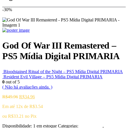
-30%
God Of War III Remastered –
PS5 Mídia Digital PRIMARIA
Bloodstained Ritual of the Night – PS5 Mídia Digital PRIMARIA
Resident Evil Village – PS5 Mídia Digital PRIMARIA
0
out of 5
( Não há avaliações ainda. )
O
O
R$
49.96
R$
34.96
preço
preço
Em até 12x de
R$
3.54
original
atual
era:
é:
ou
R$
33.21
no Pix
R$49.96.
R$34.96.
Disponibilidade:
1 em estoque
Categorias:
Playstation 5
,