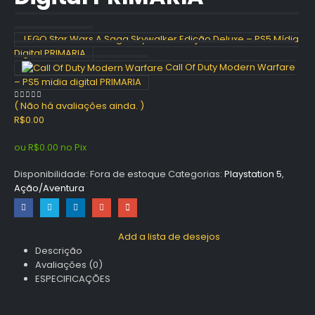
LEGO Star Wars A Saga Skywalker Edição Deluxe – PS5 Mídia
Digital PRIMARIA
Call Of Duty Modern Warfare
– PS5 midia digital PRIMARIA
( Não há avaliações ainda. )
0
out of 5
R$
0.00
ou
R$
0.00
no Pix
Disponibilidade:
Fora de estoque
Categorias:
Playstation 5
,
Ação/Aventura
Add a lista de desejos
Descrição
Avaliações (0)
ESPECIFICAÇÕES