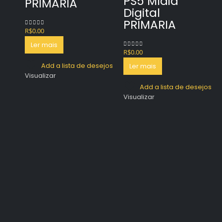
PS5 Mídia
PRIMARIA
Digital
PRIMARIA
R$
0.00
0
out of 5
Ler mais
R$
0.00
0
out of 5
Add a lista de desejos
Ler mais
Visualizar
Add a lista de desejos
Visualizar