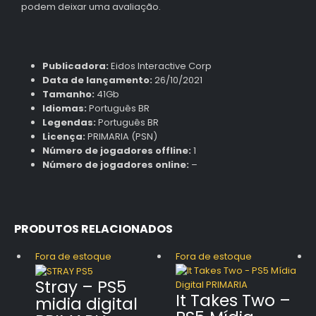
podem deixar uma avaliação.
Publicadora:
Eidos Interactive Corp
Data de lançamento:
26/10/2021
Tamanho:
41Gb
Idiomas:
Português BR
Legendas:
Português BR
Licença:
PRIMARIA (PSN)
Número de jogadores offline:
1
Número de jogadores online:
–
PRODUTOS RELACIONADOS
Fora de estoque
Fora de estoque
Stray – PS5
It Takes Two –
midia digital