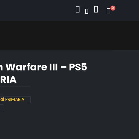
0
 Warfare III – PS5
ARIA
tal PRIMARIA