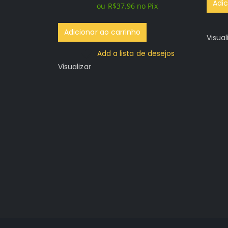
Adic
ou
R$
37.96
no Pix
era:
é:
R$99.96.
R$39.96.
Adicionar ao carrinho
Visual
Add a lista de desejos
Visualizar