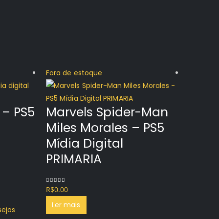
Fora de estoque
-79%
 – PS5
Marvels Spider-Man
Miles Morales – PS5
Mídia Digital
PRIMARIA
R$
0.00
0
out of 5
Ler mais
sejos