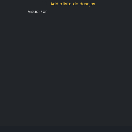
Add a lista de desejos
Visualizar
Ride
Mídia
PRIM
R$
119.96
0
out of 5
Adicio
Visualiza