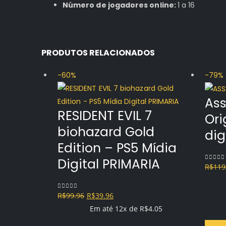
Número de jogadores online:
1 a 16
PRODUTOS RELACIONADOS
-60%
-79%
Ass
RESIDENT EVIL 7
Ori
biohazard Gold
dig
Edition – PS5 Mídia
Digital PRIMARIA
R$
119
0
out o
O
O
R$
99.96
R$
39.96
0
out of 5
preço
preço
Em até 12x de
R$
4.05
original
atual