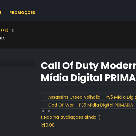
5
PROMOÇÕES
(FPS)
RIA
Call Of Duty Modern
Mídia Digital PRIM
Assassins Creed Valhalla – PS5 Mídia Digi
God Of War – PS5 Mídia Digital PRIMARIA
( Não há avaliações ainda. )
0
out of 5
R$
0.00