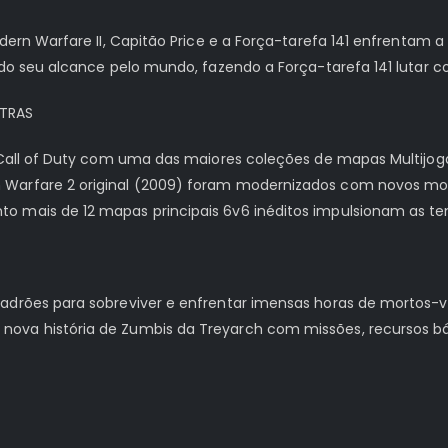
odern Warfare II, Capitão Price e a Força-tarefa 141 enfrentam 
indo seu alcance pelo mundo, fazendo a Força-tarefa 141 lutar 
UTRAS
o Call of Duty com uma das maiores coleções de mapas Multijo
Warfare 2 original (2009) foram modernizados com novos modo
to mais de 12 mapas principais 6v6 inéditos impulsionam as 
adrões para sobreviver e enfrentar imensas horas de mortos-vi
nova história de Zumbis da Treyarch com missões, recursos b