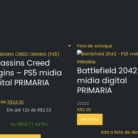
Fora de estoque
assins Creed
Battlefield 2042
gins – PS5 midia
midia digital
ital PRIMARIA
PRIMARIA
O
O
.96
R$
24.96
f 5
R$
0.00
preço
preço
0
out of 5
Em até 12x de
R$
2.53
original
atual
Ler mais
ou
R$
23.71
no Pix
era:
é:
Add a lista de de
R$119.96.
R$24.96.