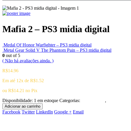
Mafia 2 – PS3 midia digital
Medal Of Honor Warfighter – PS3 midia digital
Metal Gear Solid V The Phantom Pain – PS3 midia digital
0
out of 5
( Não há avaliações ainda. )
R$
14.96
Em até 12x de
R$
1.52
ou
R$
14.21
no Pix
Disponibilidade:
1 em estoque
Categorias:
Playstation 3
,
Ação/Aventu
Adicionar ao carrinho
Facebook
Twitter
LinkedIn
Google +
Email