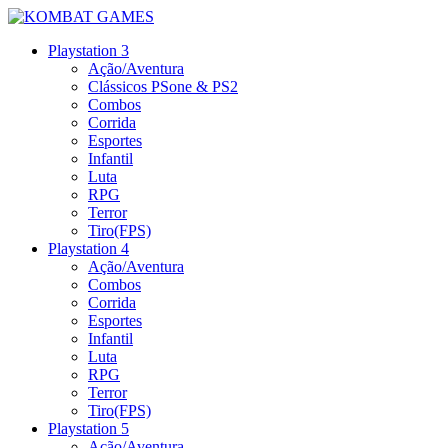
Playstation 3
Ação/Aventura
Clássicos PSone & PS2
Combos
Corrida
Esportes
Infantil
Luta
RPG
Terror
Tiro(FPS)
Playstation 4
Ação/Aventura
Combos
Corrida
Esportes
Infantil
Luta
RPG
Terror
Tiro(FPS)
Playstation 5
Ação/Aventura