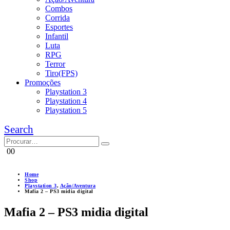
Combos
Corrida
Esportes
Infantil
Luta
RPG
Terror
Tiro(FPS)
Promoções
Playstation 3
Playstation 4
Playstation 5
Search
0
0
Home
Shop
Playstation 3
,
Ação/Aventura
Mafia 2 – PS3 midia digital
Mafia 2 – PS3 midia digital