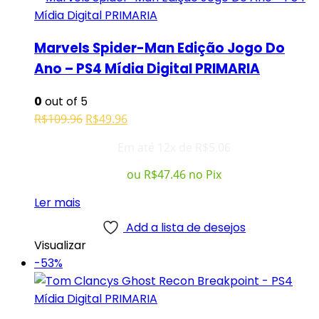
Marvels Spider-Man Edição Jogo Do
Ano – PS4 Mídia Digital PRIMARIA
0
out of 5
O
O
R$
109.96
R$
49.96
preço
preço
Em até 12x de
R$
5.06
original
atual
era:
é:
ou
R$
47.46
no Pix
R$109.96.
R$49.96.
Ler mais
Add a lista de desejos
Visualizar
-53%