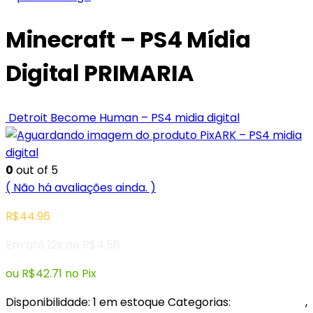
Minecraft – PS4 Mídia
Digital PRIMARIA
Detroit Become Human – PS4 midia digital
PixARK – PS4 midia
digital
0
out of 5
( Não há avaliações ainda. )
R$
44.96
Em até 12x de
R$
4.56
ou
R$
42.71
no Pix
Disponibilidade:
1 em estoque
Categorias:
Playstation 4
,